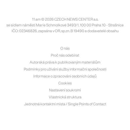
11 am © 2026 CZECH NEWS CENTER a.s.
se sídlem náměstí Marie Schmolkové 3493/1, 100 00 Praha 10 - Strašnice
IČO: 02346826, zapsána v OR, sp.zn. B 19490 a dodavatelé obsahu
O nás
Proč nás odebírat
Autorská práva k publikovaným materiálům
Podmínky pro užívání služby informační společnosti
Informace o zpracování osobních údajů
Cookies
Nastavení soukromí
Vlastnická struktura
Jednotná kontaktní místa / Single Points of Contact