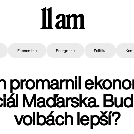
11 am
Ekonomika
Energetika
Politika
Kom
n promarnil ekono
iál Maďarska. Bud
volbách lepší?