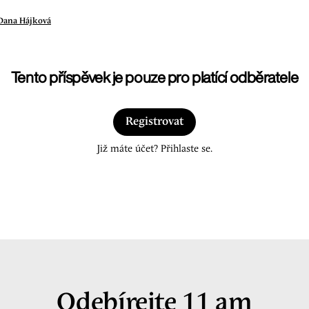
Dana Hájková
Tento příspěvek je pouze pro platící odběratele
Registrovat
Již máte účet? Přihlaste se.
Odebírejte 11 am