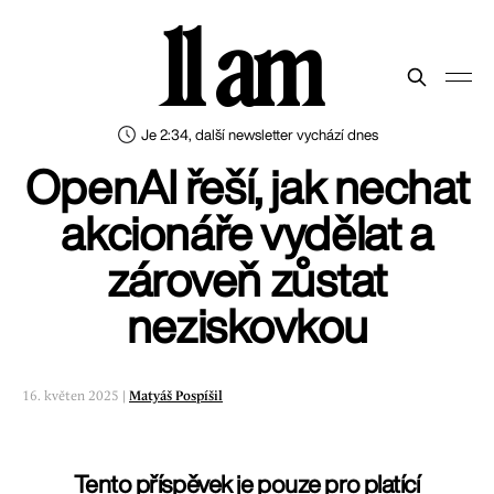
11 am
Je 2:34, další newsletter vychází dnes
OpenAI řeší, jak nechat
akcionáře vydělat a
zároveň zůstat
neziskovkou
16. květen 2025 |
Matyáš Pospíšil
Tento příspěvek je pouze pro platící