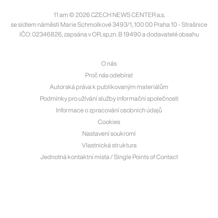
11 am © 2026 CZECH NEWS CENTER a.s.
se sídlem náměstí Marie Schmolkové 3493/1, 100 00 Praha 10 - Strašnice
IČO: 02346826, zapsána v OR, sp.zn. B 19490 a dodavatelé obsahu
O nás
Proč nás odebírat
Autorská práva k publikovaným materiálům
Podmínky pro užívání služby informační společnosti
Informace o zpracování osobních údajů
Cookies
Nastavení soukromí
Vlastnická struktura
Jednotná kontaktní místa / Single Points of Contact