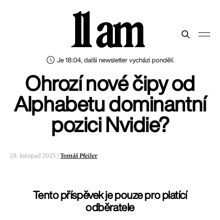
11 am
Je 18:04, další newsletter vychází pondělí.
Ohrozí nové čipy od
Alphabetu dominantní
pozici Nvidie?
28. listopad 2025 |
Tomáš Pfeiler
Tento příspěvek je pouze pro platící
odběratele