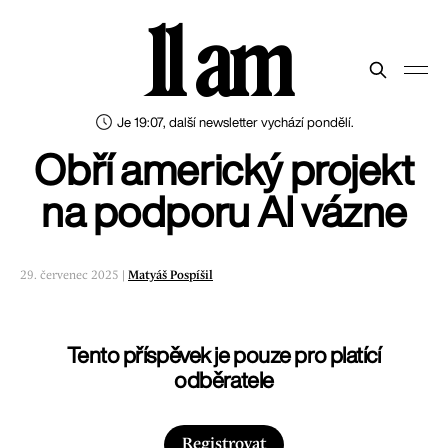
11 am
Je 19:07, další newsletter vychází pondělí.
Obří americký projekt
na podporu AI vázne
29. červenec 2025 |
Matyáš Pospíšil
Tento příspěvek je pouze pro platící
odběratele
Registrovat