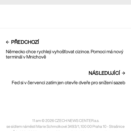
PŘEDCHOZÍ
Německo chce rychleji vyhošťovat cizince. Pomoci má nový
terminál v Mnichově
NÁSLEDUJÍCÍ
Fed si v červenci zatím jen otevře dveře pro snížení sazeb
11 am © 2026 CZECH NEWS CENTER a.s.
se sídlem náměstí Marie Schmolkové 3493/1, 100 00 Praha 10 - Strašnice