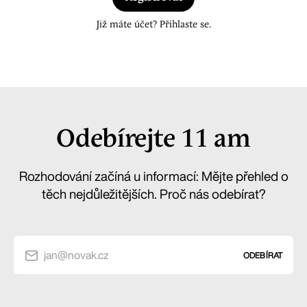
Již máte účet? Přihlaste se.
Odebírejte 11 am
Rozhodování začíná u informací: Mějte přehled o
těch nejdůležitějších. Proč nás odebírat?
jan@novak.cz
ODEBÍRAT