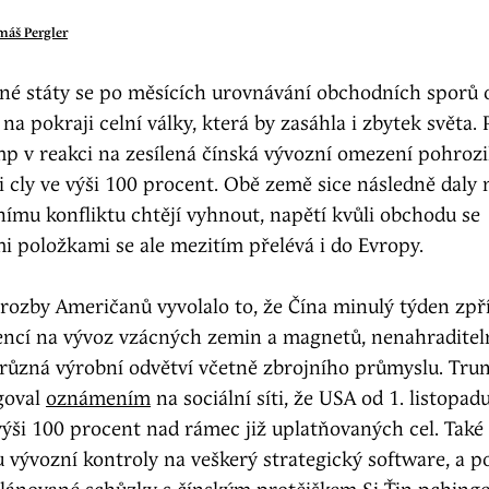
máš Pergler
ené státy se po měsících urovnávání obchodních sporů 
 na pokraji celní války, která by zasáhla i zbytek světa.
p v reakci na zesílená čínská vývozní omezení pohrozi
cly ve výši 100 procent. Obě země sice následně daly n
ímu konfliktu chtějí vyhnout, napětí kvůli obchodu se
i položkami se ale mezitím přelévá i do Evropy.
rozby Američanů vyvolalo to, že Čína minulý týden zpří
cencí na vývoz vzácných zemin a magnetů, nenahradite
 různá výrobní odvětví včetně zbrojního průmyslu. Tru
goval
oznámením
na sociální síti, že USA od 1. listopad
výši 100 procent nad rámec již uplatňovaných cel. Také 
vývozní kontroly na veškerý strategický software, a p