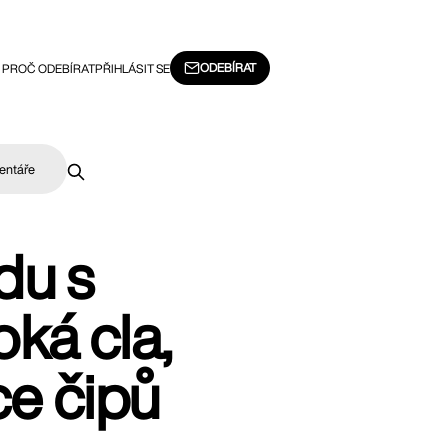
ODEBÍRAT
PROČ ODEBÍRAT
PŘIHLÁSIT SE
entáře
du s
ká cla,
ce čipů