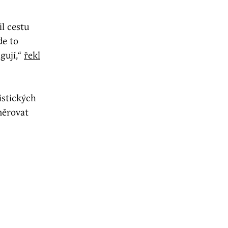
il cestu
de to
gují,“
řekl
istických
měrovat