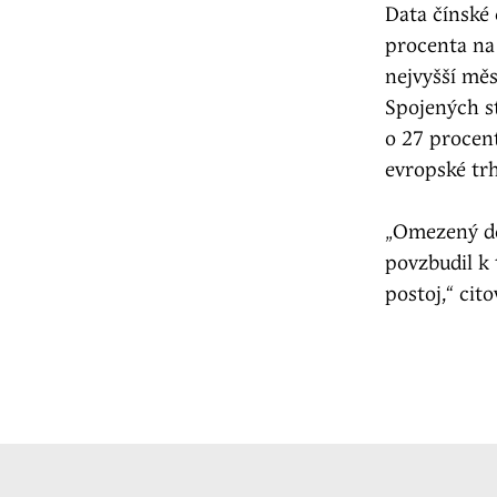
Data čínské 
procenta na 
nejvyšší mě
Spojených st
o 27 procen
evropské trh
„Omezený do
povzbudil k
postoj,“ cit