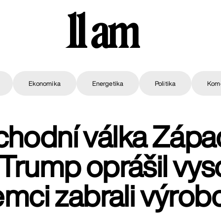
11 am
Ekonomika
Energetika
Politika
Kom
hodní válka Zápa
 Trump oprášil vyso
mci zabrali výrob