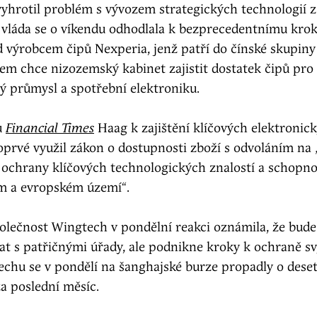
yhrotil problém s vývozem strategických technologií z
vláda se o víkendu odhodlala k bezprecedentnímu krok
d výrobcem čipů Nexperia, jenž patří do čínské skupin
em chce nizozemský kabinet zajistit dostatek čipů pro
ý průmysl a spotřební elektroniku.
u
Financial Times
Haag k zajištění klíčových elektronic
oprvé využil zákon o dostupnosti zboží s odvoláním na
 ochrany klíčových technologických znalostí a schopno
 a evropském území“.
olečnost Wingtech v pondělní reakci oznámila, že bude
at s patřičnými úřady, ale podnikne kroky k ochraně s
echu se v pondělí na šanghajské burze propadly o dese
za poslední měsíc.