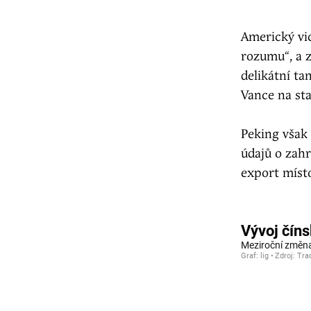
Americký vic
rozumu“, a z
delikátní ta
Vance na st
Peking však
údajů o zah
export míst