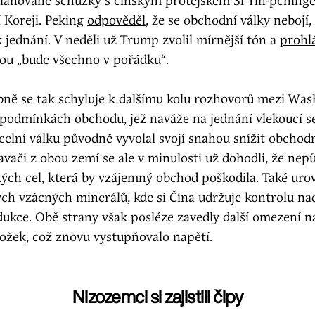
lánované schůzky s čínským protějškem Si Ťin-pching
í Koreji. Peking
odpověděl
, že se obchodní války nebojí
k jednání. V neděli už Trump zvolil mírnější tón a
prohlá
nou „bude všechno v pořádku“.
ně se tak schyluje k dalšímu kolu rozhovorů mezi Wa
podmínkách obchodu, jež naváže na jednání vlekoucí se
elní válku původně vyvolal svojí snahou snížit obchod
vači z obou zemí se ale v minulosti už dohodli, že nep
ch cel, která by vzájemný obchod poškodila. Také urov
ch vzácných minerálů, kde si Čína udržuje kontrolu na
ukce. Obě strany však posléze zavedly další omezení n
ložek, což znovu vystupňovalo napětí.
Nizozemci si zajistili čipy