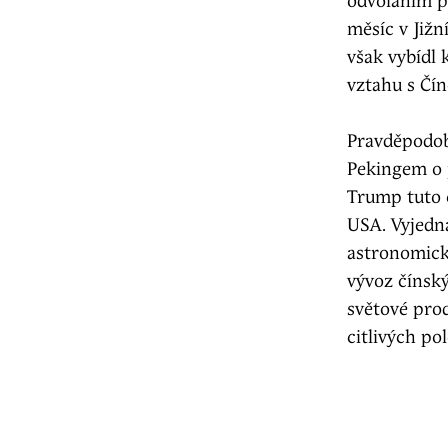
odvoláním p
měsíc v Jižn
však vybídl 
vztahu s Čí
Pravděpodob
Pekingem o 
Trump tuto c
USA. Vyjedna
astronomický
vývoz čínský
světové prod
citlivých po