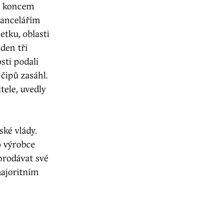
ž koncem
kancelářím
tku, oblasti
den tři
sti podali
čipů zasáhl.
tele, uvedly
ské vlády.
o výrobce
prodávat své
majoritním