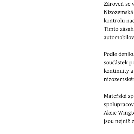
Zároveň se v
Nizozemská 
kontrolu na
Tímto zásah
automobilov
Podle deník
součástek p
kontinuity a
nizozemském
Mateřská sp
spolupracov
Akcie Wingt
jsou nejníž 