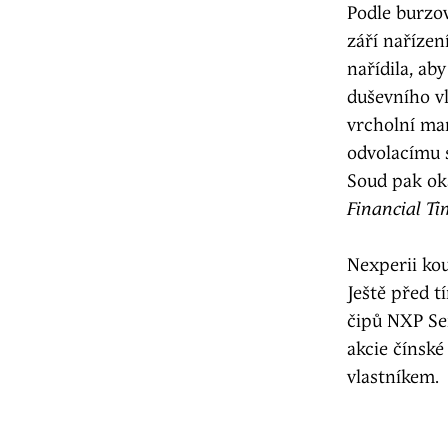
Podle burzo
září nařízen
nařídila, a
duševního vl
vrcholní ma
odvolacímu 
Soud pak ok
Financial Ti
Nexperii kou
Ještě před 
čipů NXP Se
akcie čínské
vlastníkem.