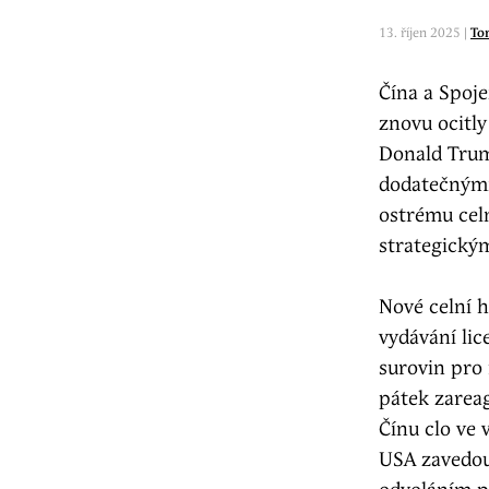
13. říjen 2025 |
To
Čína a Spoj
znovu ocitly
Donald Trum
dodatečnými 
ostrému celn
strategickým
Nové celní h
vydávání li
surovin pro
pátek zarea
Čínu clo ve 
USA zavedou 