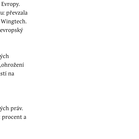
 Evropy.
u: převzala
y Wingtech.
 evropský
kých
 „ohrožení
stí na
vých práv
.
t procent a