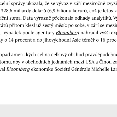
celní správy ukázala, že se vývoz v září meziročně zvýši
328,6 miliardy dolarů (6,9 bilionu korun), což je letos 
síční suma. Data výrazně překonala odhady analytiků. V
átů přitom klesl už šestý měsíc po sobě, v září se mezi
t. Výpadek podle agentury
Bloomberg
nahradil vyšší ex
y o 14 procent a do jihovýchodní Asie téměř o 16 proc
pad amerických cel na celkový obchod pravděpodobn
 tomu, aby v obchodních jednáních mezi USA a Čínou zau
oval
Bloomberg
ekonomku Société Générale Michelle L