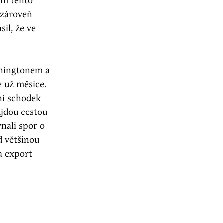
em tento
, zároveň
sil
, že ve
shingtonem a
 už měsíce.
ní schodek
ůjdou cestou
nali spor o
d většinou
a export