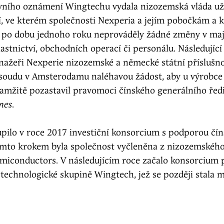
vního oznámení Wingtechu vydala nizozemská vláda u
í, ve kterém společnosti Nexperia a jejím pobočkám a 
by po dobu jednoho roku neprováděly žádné změny v maje
astnictví, obchodních operací či personálu. Následující 
nažeři Nexperie nizozemské a německé státní příslušno
soudu v Amsterodamu naléhavou žádost, aby u výrobce 
amžitě pozastavil pravomoci čínského generálního ředi
mes
.
pilo v roce 2017 investiční konsorcium s podporou čín
tímto krokem byla společnost vyčleněna z nizozemskéh
miconductors. V následujícím roce začalo konsorcium 
 technologické skupině Wingtech, jež se později stala 