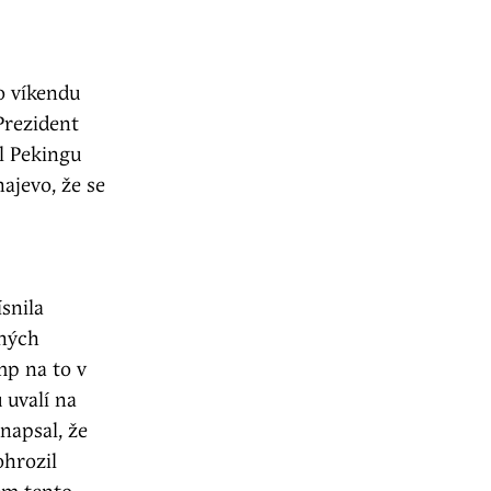
o víkendu
 Prezident
l Pekingu
ajevo, že se
snila
lných
mp na to v
u uvalí na
napsal, že
ohrozil