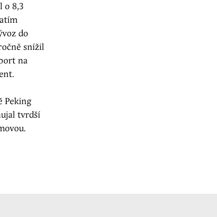
l o 8,3
zatím
ývoz do
ročně snížil
port na
ent.
ě Peking
jal tvrdší
amovou.