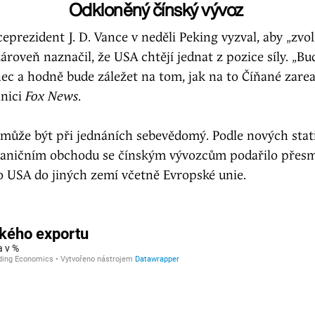
Odkloněný čínský vývoz
eprezident J. D. Vance v neděli Peking vyzval, aby „zvol
ároveň naznačil, že USA chtějí jednat z pozice síly. „Bu
nec a hodně bude záležet na tom, jak na to Číňané zarea
anici
Fox News
.
 může být při jednáních sebevědomý. Podle nových stat
raničním obchodu se čínským vývozcům podařilo přes
o USA do jiných zemí včetně Evropské unie.