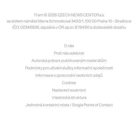
11 am © 2026 CZECH NEWS CENTER a.s.
se sídlem náměstí Marie Schmolkové 3493/1, 100 00 Praha 10 - Strašnice
IČO: 02346826, zapsána v OR, sp.zn. B 19490 a dodavatelé obsahu
O nás
Proč nás odebírat
Autorská práva k publikovaným materiálům
Podmínky pro užívání služby informační společnosti
Informace o zpracování osobních údajů
Cookies
Nastavení soukromí
Vlastnická struktura
Jednotná kontaktní místa / Single Points of Contact