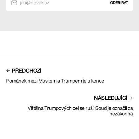
jan@novak.cz
ODEBÍRAT
PŘEDCHOZÍ
Románek mezi Muskem a Trumpem je u konce
NÁSLEDUJÍCÍ
Většina Trumpových cel se ruší. Soud je označil za
nezákonná