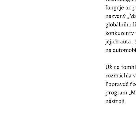
funguje až p
nazvaný „Ma
globálního l
konkurenty 
jejich auta 
na automobi
Už na tomhle
rozmáchla v 
Popravdě řeč
program „Ma
nástroji.