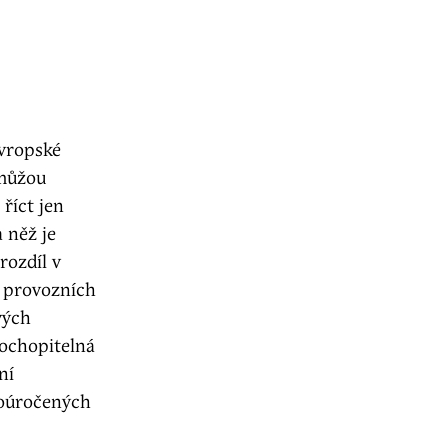
evropské
 můžou
 říct jen
a něž je
rozdíl v
a provozních
vých
pochopitelná
ní
koúročených