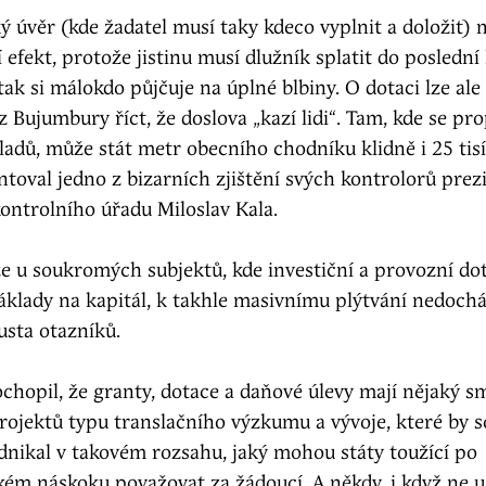
ý úvěr (kde žadatel musí taky kdeco vyplnit a doložit) 
cí efekt, protože jistinu musí dlužník splatit do poslední
tak si málokdo půjčuje na úplné blbiny. O dotaci lze ale
 Bujumbury říct, že doslova „kazí lidi“. Tam, kde se pro
adů, může stát metr obecního chodníku klidně i 25 tisí
toval jedno z bizarních zjištění svých kontrolorů prez
ontrolního úřadu Miloslav Kala.
e u soukromých subjektů, kde investiční a provozní dot
klady na kapitál, k takhle masivnímu plýtvání nedochá
ousta otazníků.
chopil, že granty, dotace a daňové úlevy mají nějaký s
projektů typu translačního výzkumu a vývoje, které by
dnikal v takovém rozsahu, jaký mohou státy toužící po
ém náskoku považovat za žádoucí. A někdy, i když ne u 