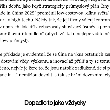
říliš dobře. Jako když strategický průmyslový plán Čín
de in China 2025“ proměnil low-costovou „dílnu světa“
ídra v high-techu. Někdy tak, že její firmy válcují zahran
v oborech, kde dřív vzbuzovaly shovívavý úsměv a poz
„smrdí uvnitř lepidlem“ (abych zůstal u nejlépe viditeln
lový průmysl).
 příkladu je evidentní, že se Čína na vkus ostatních z
dotování vědy, výzkumu a inovací až příliš a ty se tomu
eno, nejvíc je žere to, že jsou natolik zadlužené, že si
de in…“ nemůžou dovolit, a tak se brání dovozními cly
Dopadlo to jako vždycky