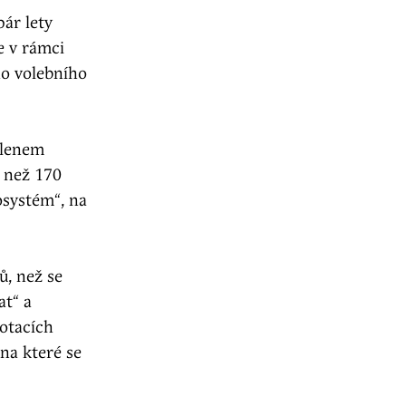
ár lety
e v rámci
ho volebního
členem
e než 170
osystém“, na
ů, než se
at“ a
dotacích
na které se