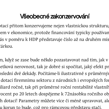
Všeobecné zakonzervování
otací přitom konzervujeme nejen vlastnickou strukturu, 
irem v ekonomice, protože financování typicky používa
nás v poměru k HDP představuje číslo až na druhém mís
čárkou.
 když se zase bude někdo pozastavovat nad tím, jak v
etková nerovnost, tak je dobré si spočítat, jaký efekt p
poslední dvě dekády. Počítáme-li ilustrativně s průměr
 dotací firemnímu sektoru z národních i evropských fo
iliard ročně, tak při průměrné roční rentabilitě vlastní
procent po 20 letech dospějeme k 72násobku ročního o
h dotací! Parametry můžete více či méně upravovat, ale
nu korun to bude, což pro rámcovou představu stačí.