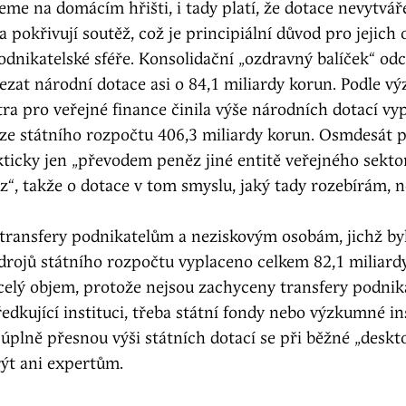
me na domácím hřišti, i tady platí, že dotace nevytvář
 a pokřivují soutěž, což je principiální důvod pro jejich
dnikatelské sféře. Konsolidační „ozdravný balíček“ odc
ezat národní dotace asi o 84,1 miliardy korun. Podle 
ra pro veřejné finance činila výše národních dotací v
 ze státního rozpočtu 406,3 miliardy korun. Osmdesát 
kticky jen „převodem peněz jiné entitě veřejného sektor
“, takže o dotace v tom smyslu, jaký tady rozebírám, n
transfery podnikatelům a neziskovým osobám, jichž byl
drojů státního rozpočtu vyplaceno celkem 82,1 miliard
 celý objem, protože nejsou zachyceny transfery podni
ředkující instituci, třeba státní fondy nebo výzkumné in
t úplně přesnou výši státních dotací se při běžné „deskt
rýt ani expertům.