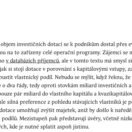
 objem investičních dotací se k podnikům dostal přes 
sou na to zařízeny celé operační programy. Zájemci se
ímo
v databázích příjemců
, ale v tomto textu má smysl si
jak si stojí dotace v porovnání s kapitálovými vstupy, z
ustit vlastnický podíl. Nebudu se mýlit, když řeknu, že 
o dva řády, tedy oproti stovkám miliard investičních 
pouze pár miliard do vlastního kapitálu a kvazikapitálo
hle silná preference z pohledu stávajících vlastníků je 
 dotace umožňují zvýšit majetek, aniž by došlo k naředě
h podílů. Mezistupeň pak představují úvěry, včetně níz
ch, kde je nutné splatit aspoň jistinu.