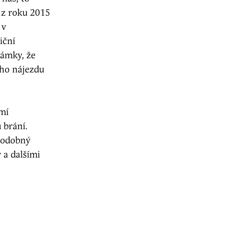
y z roku 2015
 v
iční
námky, že
ého nájezdu
emí
 brání.
 podobný
 a dalšími