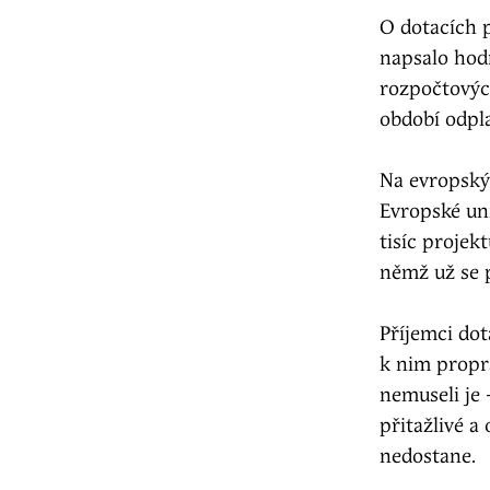
O dotacích 
napsalo hodn
rozpočtových
období odpl
Na evropskýc
Evropské uni
tisíc projek
němž už se p
Příjemci dot
k nim propra
nemuseli je 
přitažlivé a
nedostane.