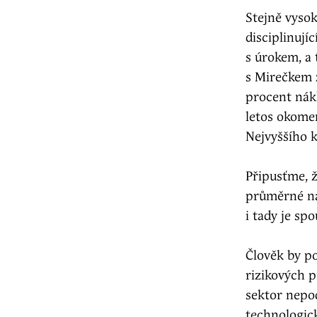
Stejně vysok
disciplinují
s úrokem, a 
s Mirečkem z
procent nákl
letos okomen
Nejvyššího k
Připusťme, ž
průměrné ná
i tady je sp
Člověk by po
rizikových 
sektor nepo
technologick