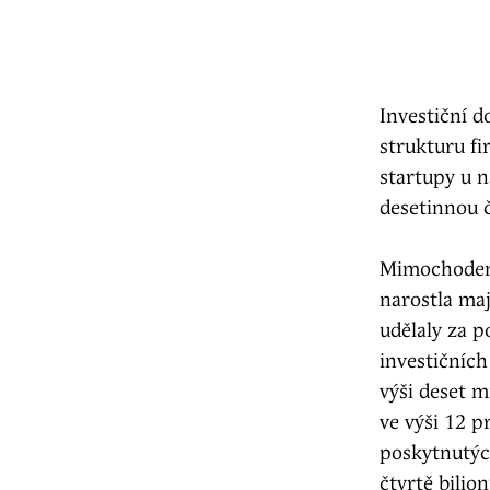
Investiční d
strukturu f
startupy u 
desetinnou 
Mimochodem,
narostla maj
udělaly za 
investičních
výši deset m
ve výši 12 
poskytnutýc
čtvrtě bilio