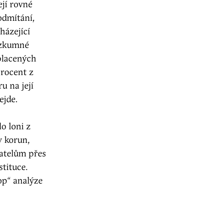
ejí rovné
 odmítání,
házející
výzkumné
yplacených
procent z
u na její
ejde.
o loni z
y korun,
katelům přes
stituce.
op“ analýze