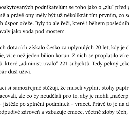
poskytovaných podnikatelům se toho jako o „zlu“ před p
ě a právě ony měly být už několikrát tím prvním, co s
 úspor ořeže. Byly to ale řeči, které i během poslední
avaly jako voda pod mostem.
h dotacích získalo Česko za uplynulých 20 let, kdy je 
e, více než jeden bilion korun. Z nich se proplatilo víc
tů, které „administrovalo“ 221 subjektů. Tedy pěkný „ek
ár duší uživí.
ací si samozřejmě stěžují, že museli vyplnit stohy papír
covali, ale co by neudělali pro to, aby je mohli „načerp
– jistěže po splnění podmínek – vracet. Právě to je na 
 odpudivé zároveň a vzbuzuje emoce, včetně zloby těch, 