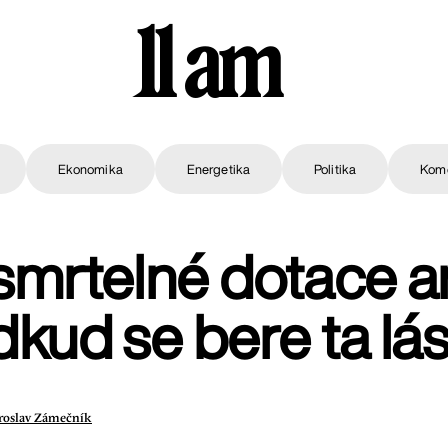
11 am
Ekonomika
Energetika
Politika
Kom
mrtelné dotace 
kud se bere ta lá
roslav Zámečník