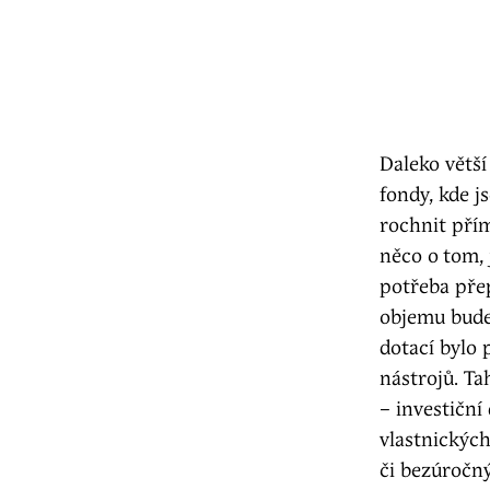
Daleko větší
fondy, kde j
rochnit př
něco o
tom, 
potřeba přep
objemu bude 
dotací bylo 
nástrojů. Ta
– investiční
vlastnickýc
či bezúročný