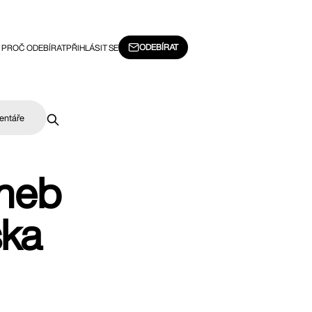
ODEBÍRAT
PROČ ODEBÍRAT
PŘIHLÁSIT SE
entáře
aneb
ska