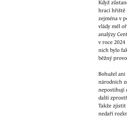
Když zůstane
hrací hřiště
zejména v po
vlády měl oř
analýzy Cent
v roce 2024
nich bylo fa
běžný provoz
Bohužel ani 
národních z
nepostihují
další zprost
Takže zjisti
nedaří rozk