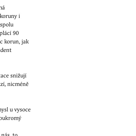
má
 koruny i
 spolu
plácí 90
c korun, jak
ident
ace snižují
zí, nicméně
mysl u vysoce
 soukromý
nás, to