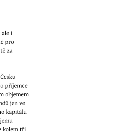
ale i
né pro
tě za
 Česku
ro příjemce
ným objemem
ndů jen ve
ho kapitálu
bjemu
 kolem tři