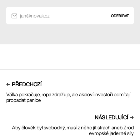
jan@novak.cz
ODEBÍRAT
PŘEDCHOZÍ
Válka pokračuje, ropa zdražuje, ale akcioví investoři odmítají
propadat panice
NÁSLEDUJÍCÍ
Aby člověk byl svobodný, musí z něho jít strach aneb Zrod
evropské jaderné síly