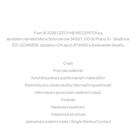
11 am © 2026 CZECH NEWS CENTER a.s.
se sídlem náměstí Marie Schmolkové 3493/1, 100 00 Praha 10 - Strašnice
IČO: 02346826, zapsána v OR, sp.zn. B 19490 a dodavatelé obsahu
O nás
Proč nás odebírat
Autorská práva k publikovaným materiálům
Podmínky pro užívání služby informační společnosti
Informace o zpracování osobních údajů
Cookies
Nastavení soukromí
Vlastnická struktura
Jednotná kontaktní místa / Single Points of Contact