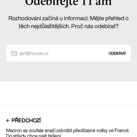
Odebírejte 11 am
Rozhodování začíná u informací: Mějte přehled o
těch nejdůležitějších. Proč nás odebírat?
jan@novak.cz
ODEBÍRAT
PŘEDCHOZÍ
Macron se zoufale snaží odvrátit předčasné volby ve Francii.
Do středy chce najít řešení