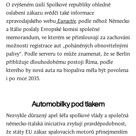
O zvýšeném úsilí Spolkové republiky ohledně
oslabení zákazu svědčí také informace
zpravodajského webu
Euractiv
,
podle něhož Německo
a Itálie poslaly Evropské komisi společné
memorandum, ve kterém se přimlouvají za zachování
možnosti registrace aut „poháněných obnovitelnými
palivy“. Podle serveru to může znamenat, že se Berlín
přibližuje dlouhodobému postoji Říma, podle
kterého by nová auta na biopaliva měla být povolena
i po roce 2035.
Automobilky pod tlakem
Nezvykle důrazný apel šéfa spolkové vlády a společná
německo-italská iniciativa zvyšují pravděpodobnost,
že státy EU zákaz spalovacích motorů přinejmenším