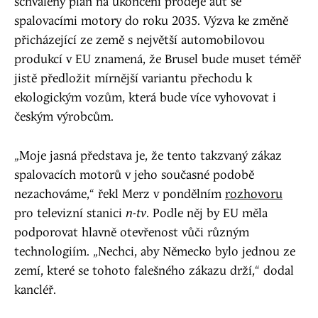
schválený plán na ukončení prodeje aut se
spalovacími motory do roku 2035. Výzva ke změně
přicházející ze země s největší automobilovou
produkcí v EU znamená, že Brusel bude muset téměř
jistě předložit mírnější variantu přechodu k
ekologickým vozům, která bude více vyhovovat i
českým výrobcům.
„Moje jasná představa je, že tento takzvaný zákaz
spalovacích motorů v jeho současné podobě
nezachováme,“ řekl Merz v pondělním
rozhovoru
pro televizní stanici
n-tv
. Podle něj by EU měla
podporovat hlavně otevřenost vůči různým
technologiím. „Nechci, aby Německo bylo jednou ze
zemí, které se tohoto falešného zákazu drží,“ dodal
kancléř.