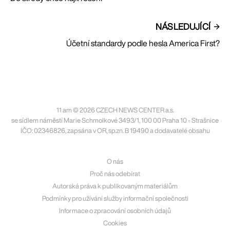
NÁSLEDUJÍCÍ
Účetní standardy podle hesla America First?
11 am © 2026 CZECH NEWS CENTER a.s.
se sídlem náměstí Marie Schmolkové 3493/1, 100 00 Praha 10 - Strašnice
IČO: 02346826, zapsána v OR, sp.zn. B 19490 a dodavatelé obsahu
O nás
Proč nás odebírat
Autorská práva k publikovaným materiálům
Podmínky pro užívání služby informační společnosti
Informace o zpracování osobních údajů
Cookies