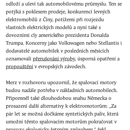
odloží a uleví tak automobilovému průmyslu. Ten se
potýká s poklesem prodeje, konkurencí levných
elektromobilů z Číny, potížemi při rozjezdu
vlastních elektrických modelů a nyní také s
dovozními cly amerického prezidenta Donalda
Trumpa. Koncerny jako Volkswagen nebo Stellantis i
dodavatelé automobilek v posledních měsících
oznamovali
přerušování výroby
, úsporná opatření a
propouštění
v evropských závodech.
Merz v rozhovoru upozornil, že spalovací motory
budou nadále potřeba v nákladních automobilech.
Připomněl také dlouhodobou snahu Německa o
prosazení další alternativy k elektromotorům: „Za
pár let se možná dočkáme syntetických paliv, která
umožní těmto spalovacím motorům pokračovat v
provozu ekologicky šetrným způsobem,“ řekl