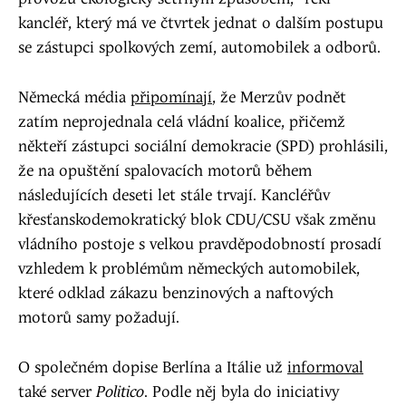
kancléř, který má ve čtvrtek jednat o dalším postupu
se zástupci spolkových zemí, automobilek a odborů.
Německá média
připomínají
, že Merzův podnět
zatím neprojednala celá vládní koalice, přičemž
někteří zástupci sociální demokracie (SPD) prohlásili,
že na opuštění spalovacích motorů během
následujících deseti let stále trvají. Kancléřův
křesťanskodemokratický blok CDU/CSU však změnu
vládního postoje s velkou pravděpodobností prosadí
vzhledem k problémům německých automobilek,
které odklad zákazu benzinových a naftových
motorů samy požadují.
O společném dopise Berlína a Itálie už
informoval
také server
Politico
. Podle něj byla do iniciativy