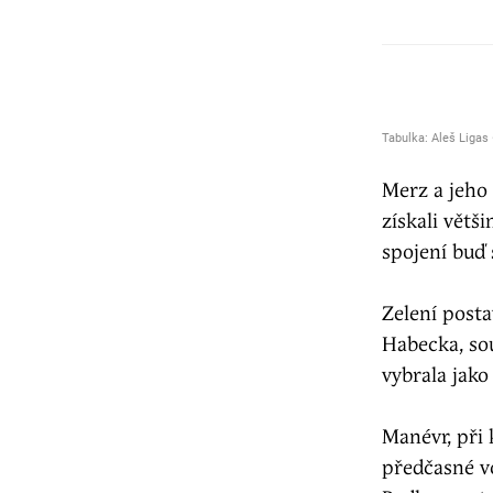
Merz a jeho 
získali větš
spojení buď
Zelení posta
Habecka, so
vybrala jako
Manévr, při 
předčasné vo