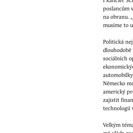
I kancléř Sc
poslancům v
na obranu. „
musíme to ud
Politická ne
dlouhodobě 
sociálních o
ekonomických
automobilky
Německo moho
americký pr
zajistit fin
technologií 
Velkým téma