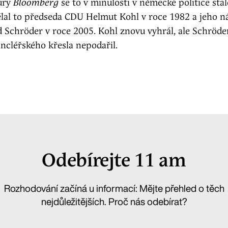
ury
Bloomberg
se to v minulosti v německé politice stal
ělal to předseda CDU Helmut Kohl v roce 1982 a jeho n
 Schröder v roce 2005. Kohl znovu vyhrál, ale Schröde
ncléřského křesla nepodařil.
Odebírejte 11 am
Rozhodování začíná u informací: Mějte přehled o těch
nejdůležitějších. Proč nás odebírat?