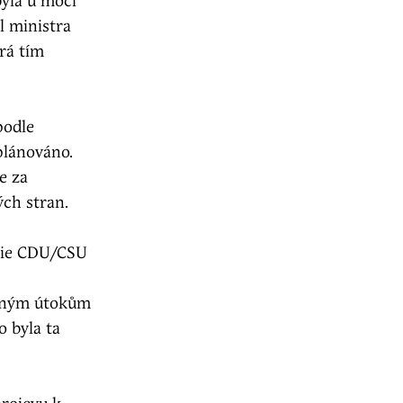
yla u moci
l ministra
rá tím
podle
plánováno.
e za
kých stran.
nie CDU/CSU
asným útokům
o byla ta