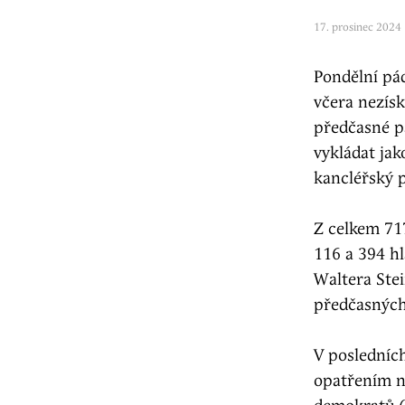
17. prosinec 2024 
Pondělní pá
včera nezísk
předčasné p
vykládat jak
kancléřský 
Z celkem 71
116 a 394 hl
Waltera Stei
předčasných
V posledních
opatřením n