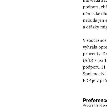
má vláda zad
podporu chř
německé dlu
nebude jen e
a otázky mig
V současnos
vyhrála opo
procenty. Dr
(AfD) s asi 
podporu 11 a
Spojenectví
FDP je v pr