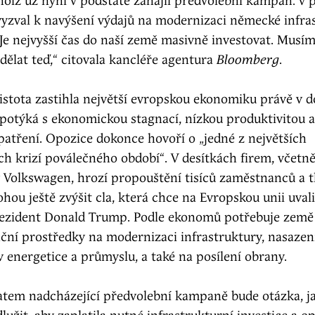
holz už nyní v podstatě zahájil předvolební kampaň: v 
yzval k navýšení výdajů na modernizaci německé infra
Je nejvyšší čas do naší země masivně investovat. Musí
ělat teď,“ citovala kancléře agentura
Bloomberg
.
jistota zastihla největší evropskou ekonomiku právě v d
potýká s ekonomickou stagnací, nízkou produktivitou a
patření. Opozice dokonce hovoří o „jedné z největších
 krizí poválečného období“. V desítkách firem, včetně
 Volkswagen, hrozí propouštění tisíců zaměstnanců a t
u ještě zvýšit cla, která chce na Evropskou unii uval
ezident Donald Trump. Podle ekonomů potřebuje země
anční prostředky na modernizaci infrastruktury, nasaze
v energetice a průmyslu, a také na posílení obrany.
tem nadcházející předvolební kampaně bude otázka, j