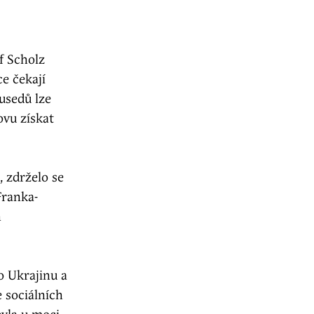
f Scholz
e čekají
usedů lze
ovu získat
 zdrželo se
Franka-
n
o Ukrajinu a
 sociálních