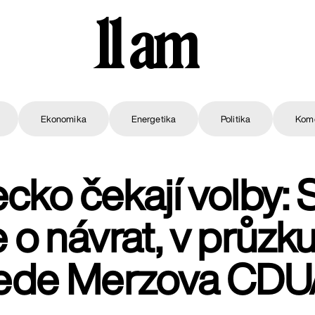
11 am
Ekonomika
Energetika
Politika
Kom
ko čekají volby: 
je o návrat, v průz
vede Merzova CD