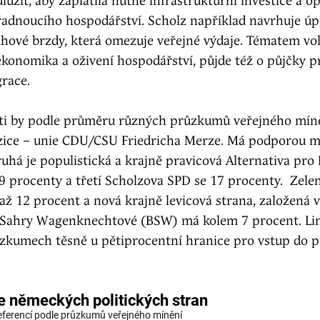
lužit, aby zaplatila nutné infrastrukturní investice a o
adnoucího hospodářství. Scholz například navrhuje úp
hové brzdy, která omezuje veřejné výdaje. Tématem vol
konomika a oživení hospodářství, půjde též o půjčky p
race.
ti by podle průměru různých průzkumů veřejného míně
zice – unie CDU/CSU Friedricha Merze. Má podporou m
uhá je populistická a krajně pravicová Alternativa pr
19 procenty a třetí Scholzova SPD se 17 procenty. Zelen
ž 12 procent a nová krajně levicová strana, založená v
 Sahry Wagenknechtové (BSW) má kolem 7 procent. Li
ůzkumech těsně u pětiprocentní hranice pro vstup do 