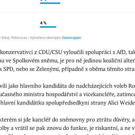
konzervativci z CDU/CSU vyloučili spolupráci s AfD, ta
inu ve Spolkovém sněmu, je pro ně jedinou koaliční alte
 s SPD, nebo se Zelenými, případně s oběma těmito str
vili jako hlavního kandidáta do nadcházejících voleb R
učasného ministra hospodářství a vicekancléře, zatímc
 hlavní kandidátku spolupředsedkyni strany Alici Weide
kterém si jde kancléř do sněmovny pro ztrátu důvěry, a
lby a vrátil se pak znovu do funkce, je riskantní, a ne 