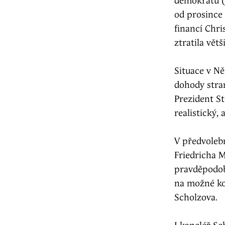
demokratů (
od prosince 
financí Chri
ztratila vět
Situace v N
dohody stran
Prezident St
realistický,
V předvoleb
Friedricha 
pravděpodob
na možné koa
Scholzova.