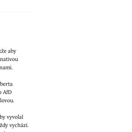
kže aby
rnativou
anami.
oberta
o AfD
lovou.
by vyvolal
vždy vychází.