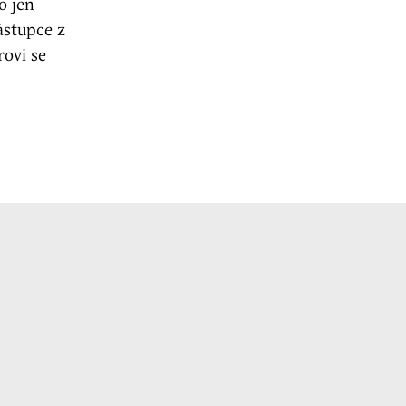
o jen
ástupce z
rovi se