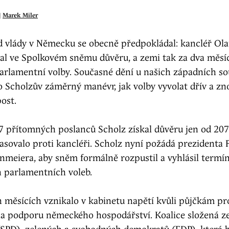
|
Marek Miler
d vlády v Německu se obecně předpokládal: kancléř Ola
al ve Spolkovém sněmu důvěru, a zemi tak za dva měsíc
arlamentní volby. Současné dění u našich západních so
o Scholzův záměrný manévr, jak volby vyvolat dřív a zn
post.
7 přítomných poslanců Scholz získal důvěru jen od 207,
asovalo proti kancléři. Scholz nyní požádá prezidenta 
nmeiera, aby sněm formálně rozpustil a vyhlásil termí
 parlamentních voleb.
 měsících vznikalo v kabinetu napětí kvůli půjčkám pr
a podporu německého hospodářství. Koalice složená ze