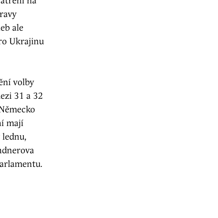
patření na
ravy
eb ale
ro Ukrajinu
ní volby
ezi 31 a 32
o Německo
í mají
 lednu,
ndnerova
parlamentu.