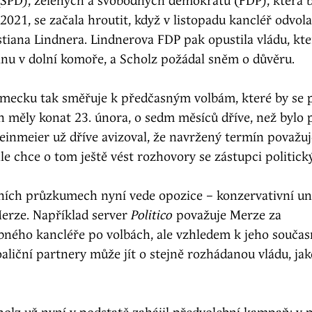
SPD), zelených a svobodných demokratů (FDP), která b
2021, se začala hroutit, když v listopadu kancléř odvola
stiana Lindnera. Lindnerova FDP pak opustila vládu, kte
šinu v dolní komoře, a Scholz požádal sněm o důvěru.
ěmecku tak směřuje k předčasným volbám, které by se 
 měly konat 23. února, o sedm měsíců dříve, než bylo 
einmeier už dříve avizoval, že navržený termín považuj
 ale chce o tom ještě vést rozhovory se zástupci politic
ních průzkumech nyní vede opozice – konzervativní u
Merze. Například server
Politico
považuje Merze za
ného kancléře po volbách, ale vzhledem k jeho souč
liční partnery může jít o stejně rozhádanou vládu, jak