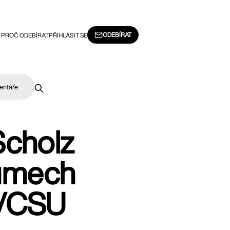
ODEBÍRAT
PROČ ODEBÍRAT
PŘIHLÁSIT SE
entáře
Scholz
kumech
U/CSU