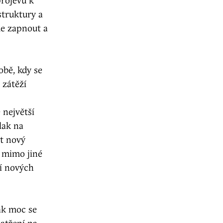
projevu k
struktury a
me zapnout a
obě, kdy se
 zátěží
 největší
lak na
it nový
 mimo jiné
ní nových
ak moc se