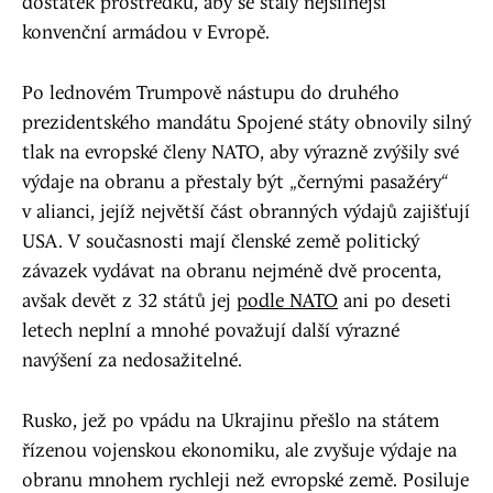
dostatek prostředků, aby se staly nejsilnější
konvenční armádou v Evropě.
Po lednovém Trumpově nástupu do druhého
prezidentského mandátu Spojené státy obnovily silný
tlak na evropské členy NATO, aby výrazně zvýšily své
výdaje na obranu a přestaly být „černými pasažéry“
v alianci, jejíž největší část obranných výdajů zajišťují
USA. V současnosti mají členské země politický
závazek vydávat na obranu nejméně dvě procenta,
avšak devět z 32 států jej
podle NATO
ani po deseti
letech neplní a mnohé považují další výrazné
navýšení za nedosažitelné.
Rusko, jež po vpádu na Ukrajinu přešlo na státem
řízenou vojenskou ekonomiku, ale zvyšuje výdaje na
obranu mnohem rychleji než evropské země. Posiluje