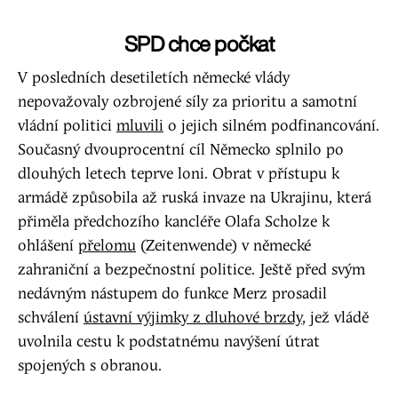
SPD chce počkat
V posledních desetiletích německé vlády
nepovažovaly ozbrojené síly za prioritu a samotní
vládní politici
mluvili
o jejich silném podfinancování.
Současný dvouprocentní cíl Německo splnilo po
dlouhých letech teprve loni. Obrat v přístupu k
armádě způsobila až ruská invaze na Ukrajinu, která
přiměla předchozího kancléře Olafa Scholze k
ohlášení
přelomu
(Zeitenwende) v německé
zahraniční a bezpečnostní politice. Ještě před svým
nedávným nástupem do funkce Merz prosadil
schválení
ústavní výjimky z dluhové brzdy
, jež vládě
uvolnila cestu k podstatnému navýšení útrat
spojených s obranou.