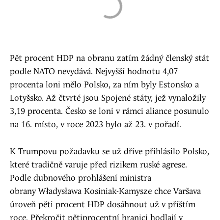
Pět procent HDP na obranu zatím žádný členský stát
podle NATO nevydává. Nejvyšší hodnotu 4,07
procenta loni mělo Polsko, za ním byly Estonsko a
Lotyšsko. Až čtvrté jsou Spojené státy, jež vynaložily
3,19 procenta. Česko se loni v rámci aliance posunulo
na 16. místo, v roce 2023 bylo až 23. v pořadí.
K Trumpovu požadavku se už dříve přihlásilo Polsko,
které tradičně varuje před rizikem ruské agrese.
Podle dubnového prohlášení ministra
obrany Władysława Kosiniak-Kamysze chce Varšava
úroveň pěti procent HDP dosáhnout už v příštím
roce. Překročit pětiprocentní hranici hodlají v