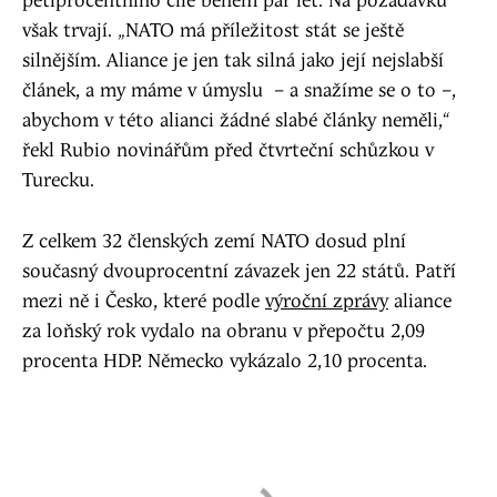
pětiprocentního cíle během pár let. Na požadavku
však trvají. „NATO má příležitost stát se ještě
silnějším. Aliance je jen tak silná jako její nejslabší
článek, a my máme v úmyslu – a snažíme se o to –,
abychom v této alianci žádné slabé články neměli,“
řekl Rubio novinářům před čtvrteční schůzkou v
Turecku.
Z celkem 32 členských zemí NATO dosud plní
současný dvouprocentní závazek jen 22 států. Patří
mezi ně i Česko, které podle
výroční zprávy
aliance
za loňský rok vydalo na obranu v přepočtu 2,09
procenta HDP. Německo vykázalo 2,10 procenta.