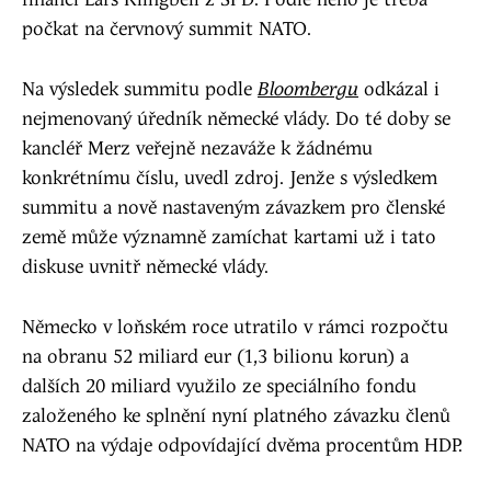
financí Lars Klingbeil z SPD. Podle něho je třeba
počkat na červnový summit NATO.
Na výsledek summitu podle
Bloombergu
odkázal i
nejmenovaný úředník německé vlády. Do té doby se
kancléř Merz veřejně nezaváže k žádnému
konkrétnímu číslu, uvedl zdroj. Jenže s výsledkem
summitu a nově nastaveným závazkem pro členské
země může významně zamíchat kartami už i tato
diskuse uvnitř německé vlády.
Německo v loňském roce utratilo v rámci rozpočtu
na obranu 52 miliard eur (1,3 bilionu korun) a
dalších 20 miliard využilo ze speciálního fondu
založeného ke splnění nyní platného závazku členů
NATO na výdaje odpovídající dvěma procentům HDP.