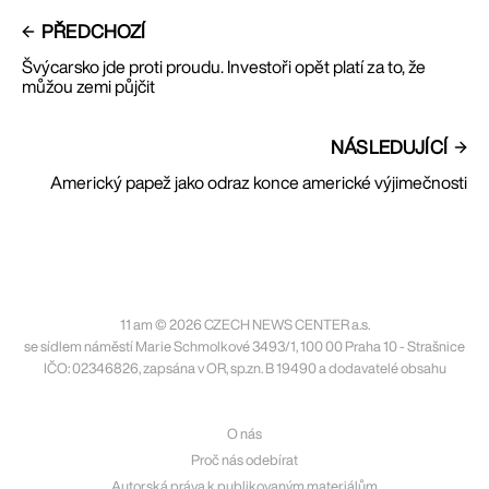
PŘEDCHOZÍ
Švýcarsko jde proti proudu. Investoři opět platí za to, že
můžou zemi půjčit
NÁSLEDUJÍCÍ
Americký papež jako odraz konce americké výjimečnosti
11 am © 2026 CZECH NEWS CENTER a.s.
se sídlem náměstí Marie Schmolkové 3493/1, 100 00 Praha 10 - Strašnice
IČO: 02346826, zapsána v OR, sp.zn. B 19490 a dodavatelé obsahu
O nás
Proč nás odebírat
Autorská práva k publikovaným materiálům