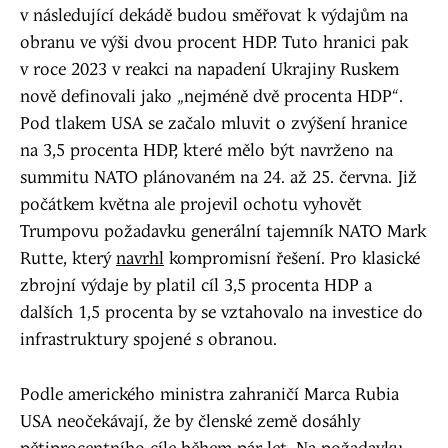
v následující dekádě budou směřovat k výdajům na
obranu ve výši dvou procent HDP. Tuto hranici pak
v roce 2023 v reakci na napadení Ukrajiny Ruskem
nově definovali jako „nejméně dvě procenta HDP“.
Pod tlakem USA se začalo mluvit o zvýšení hranice
na 3,5 procenta HDP, které mělo být navrženo na
summitu NATO plánovaném na 24. až 25. června. Již
počátkem května ale projevil ochotu vyhovět
Trumpovu požadavku generální tajemník NATO Mark
Rutte, který
navrhl
kompromisní řešení. Pro klasické
zbrojní výdaje by platil cíl 3,5 procenta HDP a
dalších 1,5 procenta by se vztahovalo na investice do
infrastruktury spojené s obranou.
Podle amerického ministra zahraničí Marca Rubia
USA neočekávají, že by členské země dosáhly