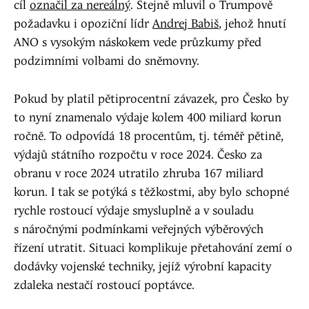
cíl
označil za nereálný
. Stejně mluvil o Trumpově
požadavku i opoziční lídr
Andrej Babiš
, jehož hnutí
ANO s vysokým náskokem vede průzkumy před
podzimními volbami do sněmovny.
Pokud by platil pětiprocentní závazek, pro Česko by
to nyní znamenalo výdaje kolem 400 miliard korun
ročně. To odpovídá 18 procentům, tj. téměř pětině,
výdajů státního rozpočtu v roce 2024. Česko za
obranu v roce 2024 utratilo zhruba 167 miliard
korun. I tak se potýká s těžkostmi, aby bylo schopné
rychle rostoucí výdaje smysluplně a v souladu
s náročnými podmínkami veřejných výběrových
řízení utratit. Situaci komplikuje přetahování zemí o
dodávky vojenské techniky, jejíž výrobní kapacity
zdaleka nestačí rostoucí poptávce.