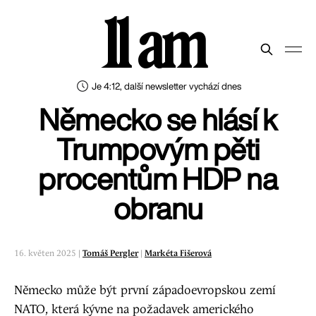
11 am
Je 4:12, další newsletter vychází dnes
Německo se hlásí k
Trumpovým pěti
procentům HDP na
obranu
16. květen 2025 |
Tomáš Pergler
|
Markéta Fišerová
Německo může být první západoevropskou zemí
NATO, která kývne na požadavek amerického