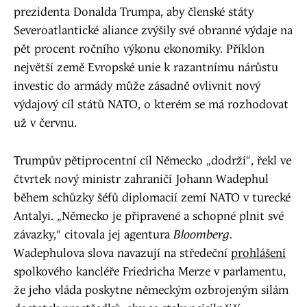
prezidenta Donalda Trumpa, aby členské státy
Severoatlantické aliance zvýšily své obranné výdaje na
pět procent ročního výkonu ekonomiky. Příklon
největší země Evropské unie k razantnímu nárůstu
investic do armády může zásadně ovlivnit nový
výdajový cíl států NATO, o kterém se má rozhodovat
už v červnu.
Trumpův pětiprocentní cíl Německo „dodrží“, řekl ve
čtvrtek nový ministr zahraničí Johann Wadephul
během schůzky šéfů diplomacií zemí NATO v turecké
Antalyi. „Německo je připravené a schopné plnit své
závazky,“ citovala jej agentura
Bloomberg
.
Wadephulova slova navazují na středeční
prohlášení
spolkového kancléře Friedricha Merze v parlamentu,
že jeho vláda poskytne německým ozbrojeným silám