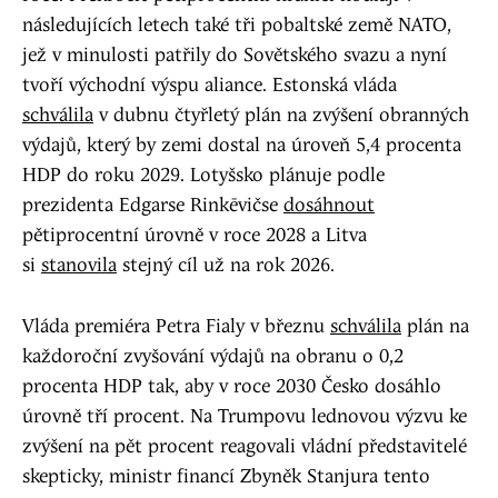
následujících letech také tři pobaltské země NATO,
jež v minulosti patřily do Sovětského svazu a nyní
tvoří východní výspu aliance. Estonská vláda
schválila
v dubnu čtyřletý plán na zvýšení obranných
výdajů, který by zemi dostal na úroveň 5,4 procenta
HDP do roku 2029. Lotyšsko plánuje podle
prezidenta Edgarse Rinkēvičse
dosáhnout
pětiprocentní úrovně v roce 2028 a Litva
si
stanovila
stejný cíl už na rok 2026.
Vláda premiéra Petra Fialy v březnu
schválila
plán na
každoroční zvyšování výdajů na obranu o 0,2
procenta HDP tak, aby v roce 2030 Česko dosáhlo
úrovně tří procent. Na Trumpovu lednovou výzvu ke
zvýšení na pět procent reagovali vládní představitelé
skepticky, ministr financí Zbyněk Stanjura tento