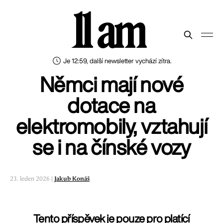
11 am
Je 12:59, další newsletter vychází zítra.
Němci mají nové
dotace na
elektromobily, vztahují
se i na čínské vozy
23. leden 2026 |
Jakub Konáš
Tento příspěvek je pouze pro platící