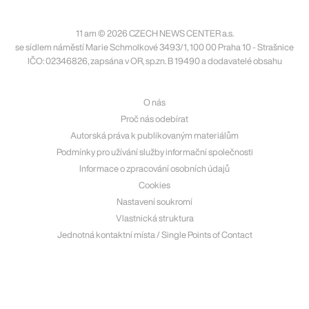
11 am © 2026 CZECH NEWS CENTER a.s.
se sídlem náměstí Marie Schmolkové 3493/1, 100 00 Praha 10 - Strašnice
IČO: 02346826, zapsána v OR, sp.zn. B 19490 a dodavatelé obsahu
O nás
Proč nás odebírat
Autorská práva k publikovaným materiálům
Podmínky pro užívání služby informační společnosti
Informace o zpracování osobních údajů
Cookies
Nastavení soukromí
Vlastnická struktura
Jednotná kontaktní místa / Single Points of Contact