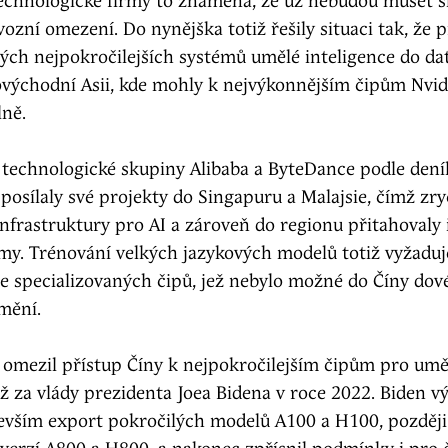
technologické firmy to znamená, že už nebudou muset s
ozní omezení. Do nynějška totiž řešily situaci tak, že 
vých nejpokročilejších systémů umělé inteligence do d
ovýchodní Asii, kde mohly k nejvýkonnějším čipům Nvid
lně.
é technologické skupiny Alibaba a ByteDance podle den
posílaly své projekty do Singapuru a Malajsie, čímž zry
infrastruktury pro AI a zároveň do regionu přitahovaly 
rmy. Trénování velkých jazykových modelů totiž vyžadu
ce specializovaných čipů, jež nebylo možné do Číny dové
mění.
omezil přístup Číny k nejpokročilejším čipům pro umě
už za vlády prezidenta Joea Bidena v roce 2022. Biden 
evším export pokročilých modelů A100 a H100, později