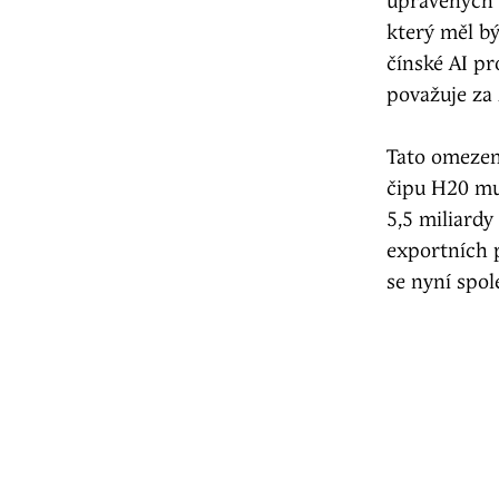
upravených 
který měl b
čínské AI pr
považuje za 
Tato omezen
čipu H20 mu
5,5 miliardy
exportních p
se nyní spol