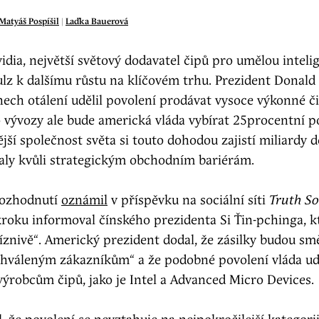
Matyáš Pospíšil
|
Laďka Bauerová
dia, největší světový dodavatel čipů pro umělou intelig
lz k dalšímu růstu na klíčovém trhu. Prezident Donald
nech otálení udělil povolení prodávat vysoce výkonné 
o vývozy ale bude americká vláda vybírat 25procentní p
ší společnost světa si touto dohodou zajistí miliardy d
kaly kvůli strategickým obchodním bariérám.
rozhodnutí
oznámil
v příspěvku na sociální síti
Truth So
roku informoval čínského prezidenta Si Ťin-pchinga, k
íznivě“. Americký prezident dodal, že zásilky budou sm
chváleným zákazníkům“ a že podobné povolení vláda udě
ýrobcům čipů, jako je Intel a Advanced Micro Devices.