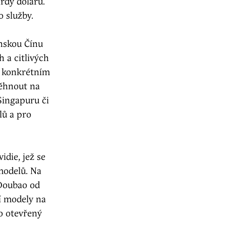
rdy dolarů.
 služby.
nskou Čínu
 a citlivých
l konkrétním
běhnout na
Singapuru či
lů a pro
die, jež se
modelů. Na
 Doubao od
í modely na
o otevřený