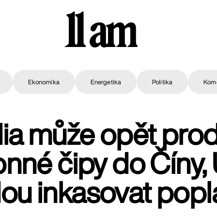
11 am
Ekonomika
Energetika
Politika
Kom
ia může opět pro
onné čipy do Číny,
ou inkasovat popl