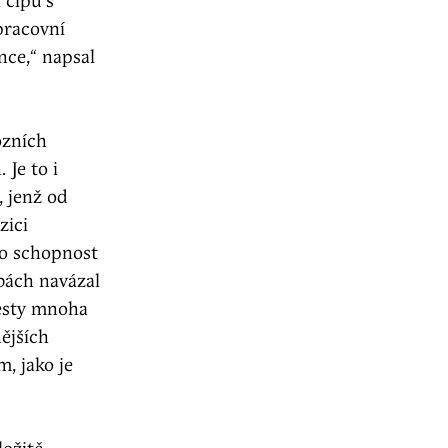
 čipů s
pracovní
nce,“ napsal
ozních
 Je to i
 jenž od
zici
lo schopnost
bách navázal
testy mnoha
ějších
, jako je