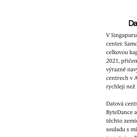
Da
V Singapuru 
center. Sam
celkovou ka
2021, přičem
výrazně nav
centrech v A
rychleji než
Datová centr
ByteDance a 
těchto zemí
souladu s m