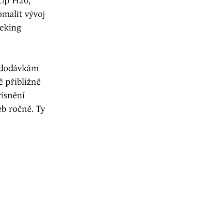
čip H20,
omalit vývoj
Peking
m dodávkám
 přibližně
řísnění
eb ročně. Ty