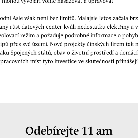
ý mohou vývojáři volně nasazovat a upravovat.
odní Asie však není bez limitů. Malajsie letos začala brz
ný růst datových center kvůli nedostatku elektřiny a v
ovolovací režim a požaduje podrobné informace o pohy
pů přes své území. Nové projekty čínských firem tak n
aku Spojených států, obav o životní prostředí a domácí 
k pracovních míst tyto investice ve skutečnosti přinášejí
Odebírejte 11 am