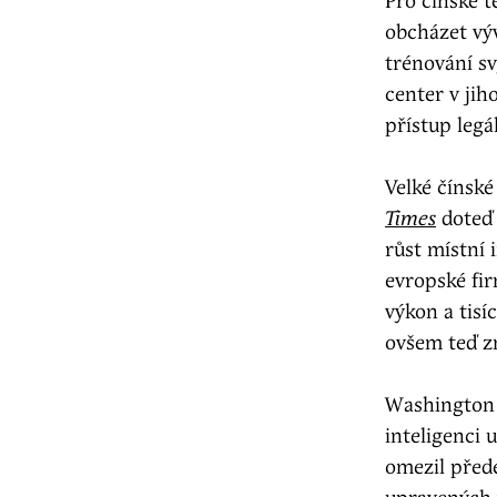
Pro čínské 
obcházet výv
trénování s
center v jih
přístup legá
Velké čínsk
Times
doteď 
růst místní 
evropské fi
výkon a tisí
ovšem teď z
Washington 
inteligenci 
omezil před