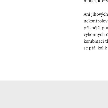
model, kter
Ani jihových
nekontrolova
přísnější p
výkonných či
kombinaci tl
se ptá, koli