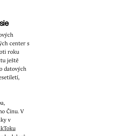
sie
tových
ých center s
oti roku
tu ještě
o datových
etiletí,
a,
mo Čínu. V
iky v
ikToku