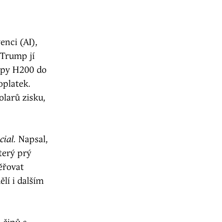
enci (AI),
 Trump jí
čipy H200 do
oplatek.
olarů zisku,
cial.
Napsal,
terý prý
ěřovat
lí i dalším