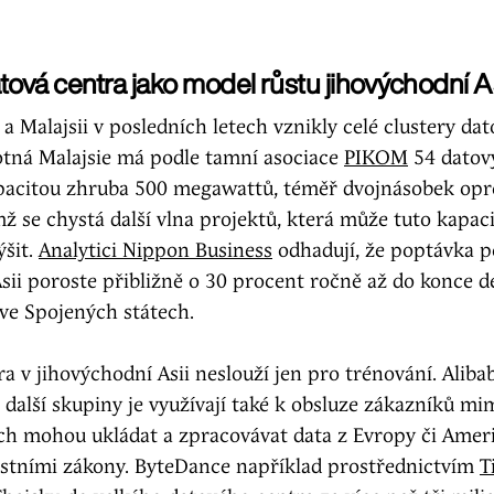
tová centra jako model růstu jihovýchodní A
a Malajsii v posledních letech vznikly celé clustery da
otná Malajsie má podle tamní asociace
PIKOM
54 datov
pacitou zhruba 500 megawattů, téměř dvojnásobek opr
ž se chystá další vlna projektů, která může tuto kapaci
ýšit.
Analytici Nippon Business
odhadují, že poptávka p
sii poroste přibližně o 30 procent ročně až do konce des
 ve Spojených státech.
a v jihovýchodní Asii neslouží jen pro trénování. Alibab
další skupiny je využívají také k obsluze zákazníků mi
ch mohou ukládat a zpracovávat data z Evropy či Amer
ístními zákony. ByteDance například prostřednictvím
T