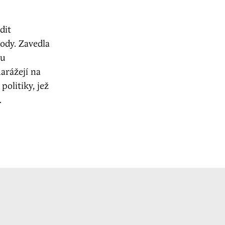
dit
ody. Zavedla
bu
arážejí na
politiky, jež
.