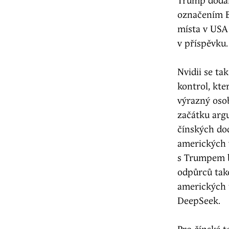
Trump dodal,
označením B
místa v USA 
v příspěvku.
Nvidii se ta
kontrol, kte
výrazný oso
začátku argu
čínských do
amerických 
s Trumpem bl
odpůrců tak
amerických 
DeepSeek.