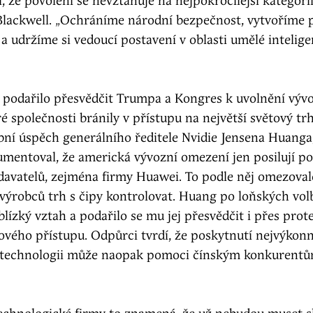
 že povolení se nevztahuje na nejpokročilejší kategorii
lackwell. „Ochráníme národní bezpečnost, vytvoříme 
a udržíme si vedoucí postavení v oblasti umělé intelige
k podařilo přesvědčit Trumpa a Kongres k uvolnění výv
ré společnosti bránily v přístupu na největší světový trh.
bní úspěch generálního ředitele Nvidie Jensena Huanga,
mentoval, že americká vývozní omezení jen posilují po
davatelů, zejména firmy Huawei. To podle něj omezova
výrobců trh s čipy kontrolovat. Huang po loňských vol
ízký vztah a podařilo se mu jej přesvědčit i přes pro
ového přístupu. Odpůrci tvrdí, že poskytnutí nejvýkonn
technologii může naopak pomoci čínským konkurentům