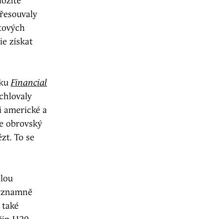
ložitě
přesouvaly
atových
ie získat
íku
Financial
chlovaly
i americké a
je obrovský
zt. To se
lou
významně
 také