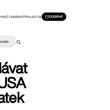
ODEBÍRAT
PROČ ODEBÍRAT
PŘIHLÁSIT SE
entáře
dávat
 USA
atek