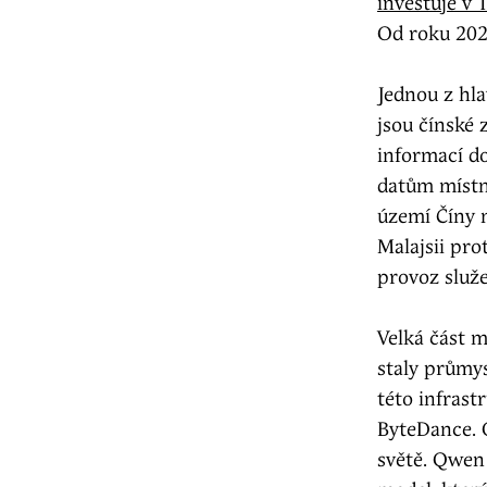
investuje v 
Od roku 2026
Jednou z hl
jsou čínské 
informací d
datům místní
území Číny 
Malajsii pro
provoz služe
Velká část m
staly průmy
této infras
ByteDance. 
světě. Qwen 