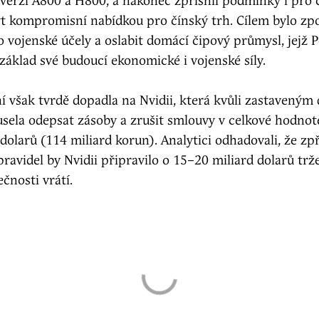
verzí A800 a H800, a nakonec zpřísnil podmínky i pro 
ýt kompromisní nabídkou pro čínský trh. Cílem bylo zp
o vojenské účely a oslabit domácí čipový průmysl, jejž 
základ své budoucí ekonomické i vojenské síly.
í však tvrdě dopadla na Nvidii, která kvůli zastavený
sela odepsat zásoby a zrušit smlouvy v celkové hodnotě
 dolarů (114 miliard korun). Analytici odhadovali, že zp
ravidel by Nvidii připravilo o 15–20 miliard dolarů trž
ečnosti vrátí.