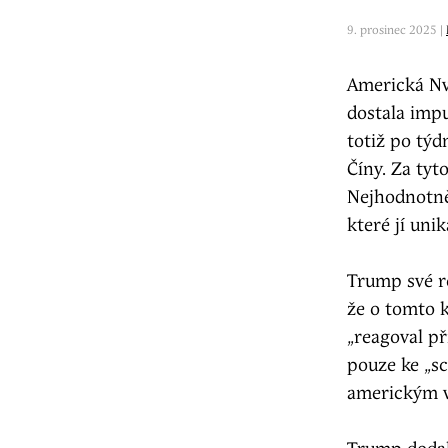
9. prosinec 2025 |
Americká Nvi
dostala impu
totiž po týd
Číny. Za tyt
Nejhodnotněj
které jí uni
Trump své 
že o tomto k
„reagoval př
pouze ke „s
americkým v