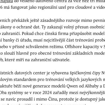
Thajsku
do velkého datového centra za více než tři milia
 má fungovat jako regionální uzel pro cloudové a video
avních překážek ještě zásadnějšího rozvoje mimo pevni
zákony o ochraně dat. Ty zakazují volný přesun osobních
o zahraničí. Pokud chce čínská firma přizpůsobit mode
 banky či úřadu, musí nejcitlivější část trénování pro
nebo v přísně schváleném režimu. Offshore kapacity v 
to slouží hlavně pro obecné trénování základních mode
b, které míří na zahraniční uživatele.
ístních datových center je vybavena špičkovými čipy Nvi
slovým standardem pro trénování velkých jazykových 
truktuře běží nové generace modelů Qwen od Alibaby a
Oba systémy se v roce 2024 zařadily mezi nejvýkonnějš
se navíc prosadil i mimo Čínu, protože je dostupný jak