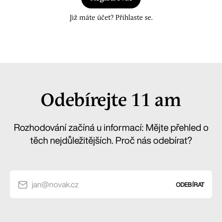
Již máte účet? Přihlaste se.
Odebírejte 11 am
Rozhodování začíná u informací: Mějte přehled o
těch nejdůležitějších. Proč nás odebírat?
jan@novak.cz
ODEBÍRAT