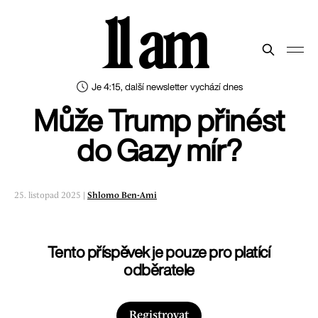
11 am
Je 4:15, další newsletter vychází dnes
Může Trump přinést
do Gazy mír?
25. listopad 2025 |
Shlomo Ben-Ami
Tento příspěvek je pouze pro platící
odběratele
Registrovat