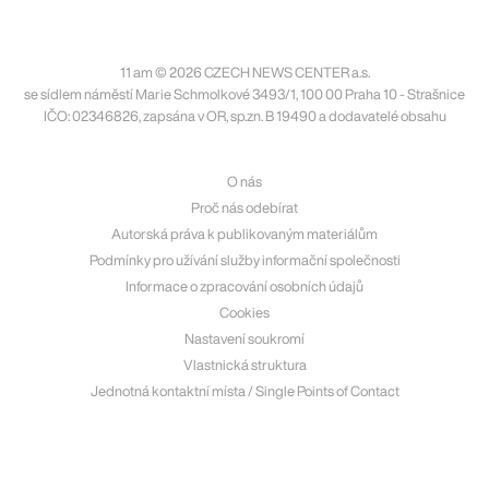
11 am © 2026 CZECH NEWS CENTER a.s.
se sídlem náměstí Marie Schmolkové 3493/1, 100 00 Praha 10 - Strašnice
IČO: 02346826, zapsána v OR, sp.zn. B 19490 a dodavatelé obsahu
O nás
Proč nás odebírat
Autorská práva k publikovaným materiálům
Podmínky pro užívání služby informační společnosti
Informace o zpracování osobních údajů
Cookies
Nastavení soukromí
Vlastnická struktura
Jednotná kontaktní místa / Single Points of Contact