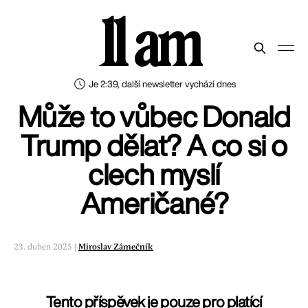
11 am
Je 2:39, další newsletter vychází dnes
Může to vůbec Donald
Trump dělat? A co si o
clech myslí
Američané?
23. duben 2025 |
Miroslav Zámečník
Tento příspěvek je pouze pro platící