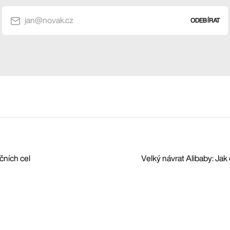
jan@novak.cz
ODEBÍRAT
čních cel
Velký návrat Alibaby: Jak