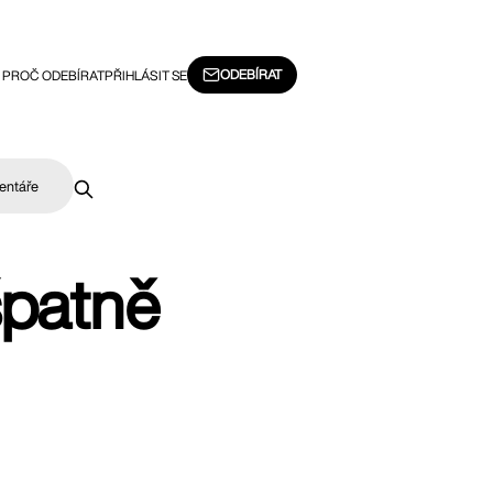
ODEBÍRAT
PROČ ODEBÍRAT
PŘIHLÁSIT SE
entáře
špatně