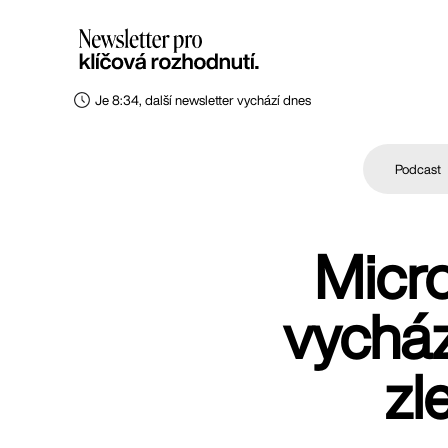
Je 8:34, další newsletter vychází dnes
Podcast
Micro
vycház
zl