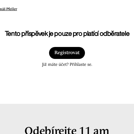
áš Pfeiler
Tento příspěvek je pouze pro platící odběratele
Registrovat
Již máte účet? Přihlaste se.
Odebírejte 11 am