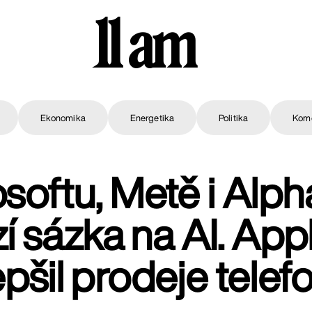
11 am
Ekonomika
Energetika
Politika
Kom
softu, Metě i Alp
í sázka na AI. App
epšil prodeje telef