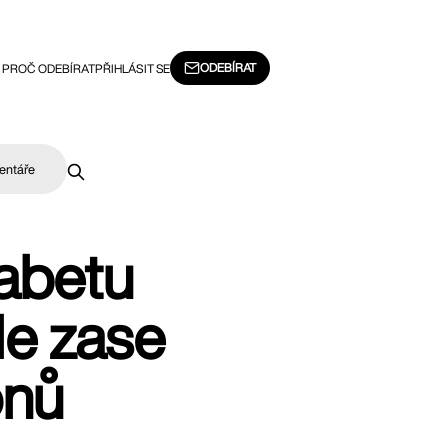
ODEBÍRAT
PROČ ODEBÍRAT
PŘIHLÁSIT SE
entáře
habetu
le zase
onů