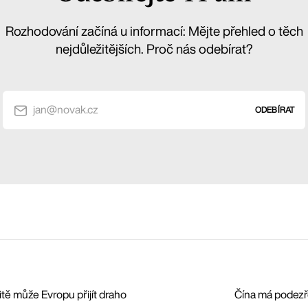
Rozhodování začíná u informací: Mějte přehled o těch
nejdůležitějších. Proč nás odebírat?
jan@novak.cz
ODEBÍRAT
itě může Evropu přijít draho
Čína má podezřen