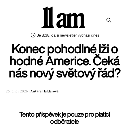
11 am
Je 8:38, další newsletter vychází dnes
Konec pohodlné lži o
hodné Americe. Čeká
nás nový světový řád?
26. únor 2026 |
Antara Haldarová
Tento příspěvek je pouze pro platící
odběratele