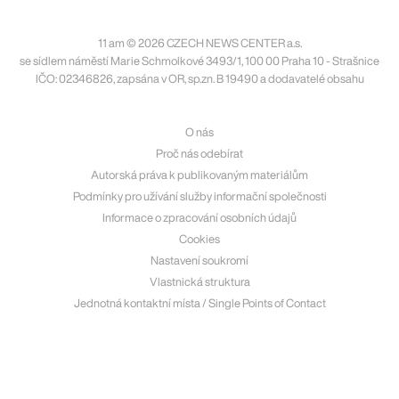
11 am © 2026 CZECH NEWS CENTER a.s.
se sídlem náměstí Marie Schmolkové 3493/1, 100 00 Praha 10 - Strašnice
IČO: 02346826, zapsána v OR, sp.zn. B 19490 a dodavatelé obsahu
O nás
Proč nás odebírat
Autorská práva k publikovaným materiálům
Podmínky pro užívání služby informační společnosti
Informace o zpracování osobních údajů
Cookies
Nastavení soukromí
Vlastnická struktura
Jednotná kontaktní místa / Single Points of Contact