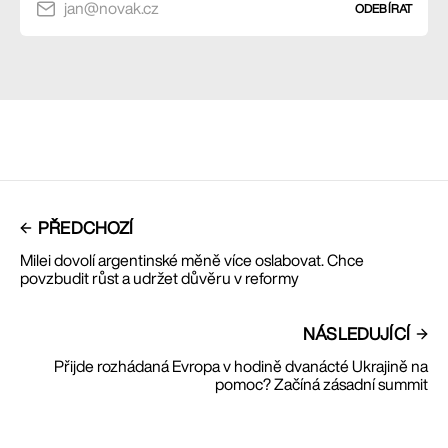
jan@novak.cz
ODEBÍRAT
PŘEDCHOZÍ
Milei dovolí argentinské měně více oslabovat. Chce
povzbudit růst a udržet důvěru v reformy
NÁSLEDUJÍCÍ
Přijde rozhádaná Evropa v hodině dvanácté Ukrajině na
pomoc? Začíná zásadní summit