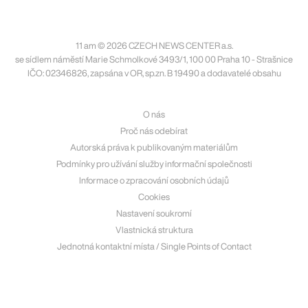
11 am © 2026 CZECH NEWS CENTER a.s.
se sídlem náměstí Marie Schmolkové 3493/1, 100 00 Praha 10 - Strašnice
IČO: 02346826, zapsána v OR, sp.zn. B 19490 a dodavatelé obsahu
O nás
Proč nás odebírat
Autorská práva k publikovaným materiálům
Podmínky pro užívání služby informační společnosti
Informace o zpracování osobních údajů
Cookies
Nastavení soukromí
Vlastnická struktura
Jednotná kontaktní místa / Single Points of Contact