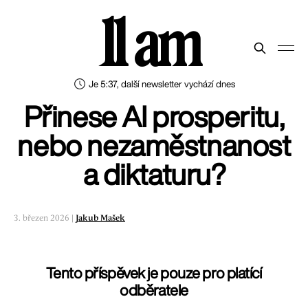
11 am
Je 5:37, další newsletter vychází dnes
Přinese AI prosperitu,
nebo nezaměstnanost
a diktaturu?
3. březen 2026 |
Jakub Mašek
Tento příspěvek je pouze pro platící
odběratele