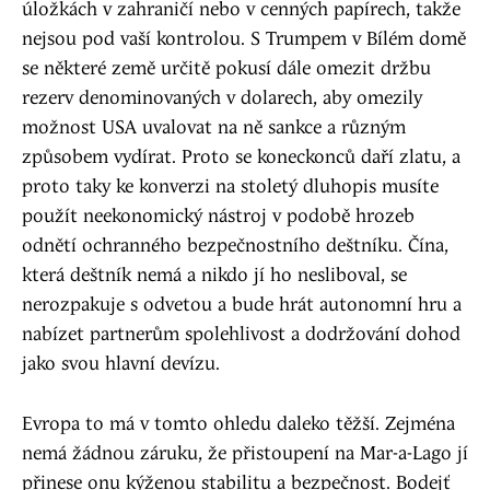
úložkách v zahraničí nebo v cenných papírech, takže
nejsou pod vaší kontrolou. S Trumpem v Bílém domě
se některé země určitě pokusí dále omezit držbu
rezerv denominovaných v dolarech, aby omezily
možnost USA uvalovat na ně sankce a různým
způsobem vydírat. Proto se koneckonců daří zlatu, a
proto taky ke konverzi na stoletý dluhopis musíte
použít neekonomický nástroj v podobě hrozeb
odnětí ochranného bezpečnostního deštníku. Čína,
která deštník nemá a nikdo jí ho nesliboval, se
nerozpakuje s odvetou a bude hrát autonomní hru a
nabízet partnerům spolehlivost a dodržování dohod
jako svou hlavní devízu.
Evropa to má v tomto ohledu daleko těžší. Zejména
nemá žádnou záruku, že přistoupení na Mar-a-Lago jí
přinese onu kýženou stabilitu a bezpečnost. Bodejť