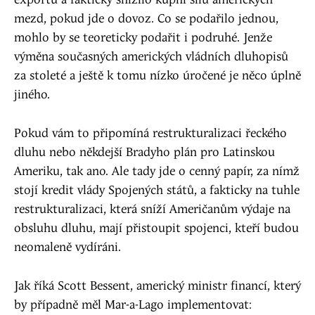
exportu a fakticky snížilo kupní sílu amerických
mezd, pokud jde o dovoz. Co se podařilo jednou,
mohlo by se teoreticky podařit i podruhé. Jenže
výměna současných amerických vládních dluhopisů
za stoleté a ještě k tomu nízko úročené je něco úplně
jiného.
Pokud vám to připomíná restrukturalizaci řeckého
dluhu nebo někdejší Bradyho plán pro Latinskou
Ameriku, tak ano. Ale tady jde o cenný papír, za nímž
stojí kredit vlády Spojených států, a fakticky na tuhle
restrukturalizaci, která sníží Američanům výdaje na
obsluhu dluhu, mají přistoupit spojenci, kteří budou
neomaleně vydíráni.
Jak říká Scott Bessent, americký ministr financí, který
by případně měl Mar-a-Lago implementovat: