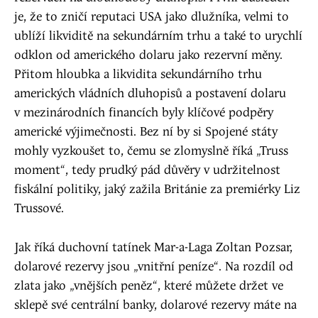
je, že to zničí reputaci USA jako dlužníka, velmi to
ublíží likviditě na sekundárním trhu a také to urychlí
odklon od amerického dolaru jako rezervní měny.
Přitom hloubka a likvidita sekundárního trhu
amerických vládních dluhopisů a postavení dolaru
v mezinárodních financích byly klíčové podpěry
americké výjimečnosti. Bez ní by si Spojené státy
mohly vyzkoušet to, čemu se zlomyslně říká „Truss
moment“, tedy prudký pád důvěry v udržitelnost
fiskální politiky, jaký zažila Británie za premiérky Liz
Trussové.
Jak říká duchovní tatínek Mar-a-Laga Zoltan Pozsar,
dolarové rezervy jsou „vnitřní peníze“. Na rozdíl od
zlata jako „vnějších peněz“, které můžete držet ve
sklepě své centrální banky, dolarové rezervy máte na