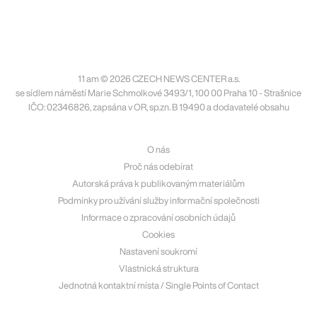
11 am © 2026 CZECH NEWS CENTER a.s.
se sídlem náměstí Marie Schmolkové 3493/1, 100 00 Praha 10 - Strašnice
IČO: 02346826, zapsána v OR, sp.zn. B 19490 a dodavatelé obsahu
O nás
Proč nás odebírat
Autorská práva k publikovaným materiálům
Podmínky pro užívání služby informační společnosti
Informace o zpracování osobních údajů
Cookies
Nastavení soukromí
Vlastnická struktura
Jednotná kontaktní místa / Single Points of Contact