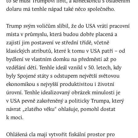
to se musí Trumpovi líbit, a koneckonců s oslabením
dolaru má tenhle nápad také něco společného.
Trump svým voličům slíbil, že do USA vrátí pracovní
místa v průmyslu, která budou dobře placená a
zajistí jim postavení ve střední třídě, včetně
klasických atributů, které k tomu v USA patří – od
bydlení ve vlastním domku na předměstí až po
vzdělání dětí. Tenhle ideál vznikl v 50. letech, kdy
byly Spojené státy s odstupem největší světovou
ekonomikou s nejvyšší produktivitou i životní
úrovní. Tenhle idealizovaný obrázek minulosti je
v USA pevně zakořeněný a politicky Trumpa, který
návrat „zlatého věku“ ohlašuje, pomohl dostat
k moci.
Ohlášená cla mají vytvořit fiskální prostor pro