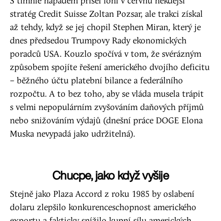
S tímhle nápadem přišel loni v červnu někdejší
stratég Credit Suisse Zoltan Pozsar, ale trakci získal
až tehdy, když se jej chopil Stephen Miran, který je
dnes předsedou Trumpovy Rady ekonomických
poradců USA. Kouzlo spočívá v tom, že svérázným
způsobem spojíte řešení amerického dvojího deficitu
– běžného účtu platební bilance a federálního
rozpočtu. A to bez toho, aby se vláda musela trápit
s velmi nepopulárním zvyšováním daňových příjmů
nebo snižováním výdajů (dnešní práce DOGE Elona
Muska nevypadá jako udržitelná).
Chucpe, jako když vyšije
Stejně jako Plaza Accord z roku 1985 by oslabení
dolaru zlepšilo konkurenceschopnost amerického