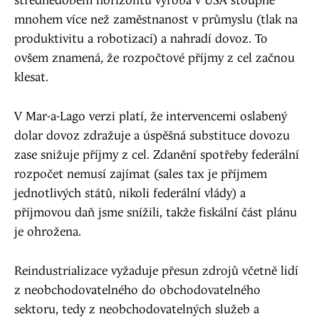
střednědobém horizontu výroba v USA stoupne
mnohem více než zaměstnanost v průmyslu (tlak na
produktivitu a robotizaci) a nahradí dovoz. To
ovšem znamená, že rozpočtové příjmy z cel začnou
klesat.
V Mar-a-Lago verzi platí, že intervencemi oslabený
dolar dovoz zdražuje a úspěšná substituce dovozu
zase snižuje příjmy z cel. Zdanění spotřeby federální
rozpočet nemusí zajímat (sales tax je příjmem
jednotlivých států, nikoli federální vlády) a
příjmovou daň jsme snížili, takže fiskální část plánu
je ohrožena.
Reindustrializace vyžaduje přesun zdrojů včetně lidí
z neobchodovatelného do obchodovatelného
sektoru, tedy z neobchodovatelných služeb a