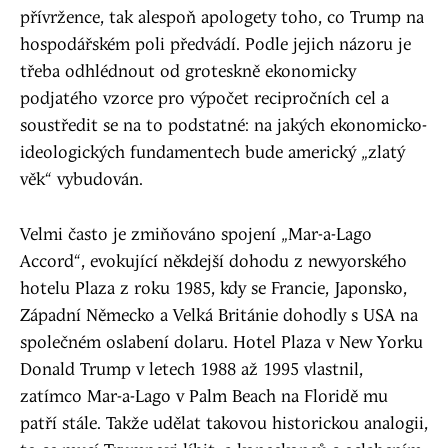
přívržence, tak alespoň apologety toho, co Trump na
hospodářském poli předvádí. Podle jejich názoru je
třeba odhlédnout od groteskně ekonomicky
podjatého vzorce pro výpočet recipročních cel a
soustředit se na to podstatné: na jakých ekonomicko-
ideologických fundamentech bude americký „zlatý
věk“ vybudován.
Velmi často je zmiňováno spojení „Mar-a-Lago
Accord“, evokující někdejší dohodu z newyorského
hotelu Plaza z roku 1985, kdy se Francie, Japonsko,
Západní Německo a Velká Británie dohodly s USA na
společném oslabení dolaru. Hotel Plaza v New Yorku
Donald Trump v letech 1988 až 1995 vlastnil,
zatímco Mar-a-Lago v Palm Beach na Floridě mu
patří stále. Takže udělat takovou historickou analogii,