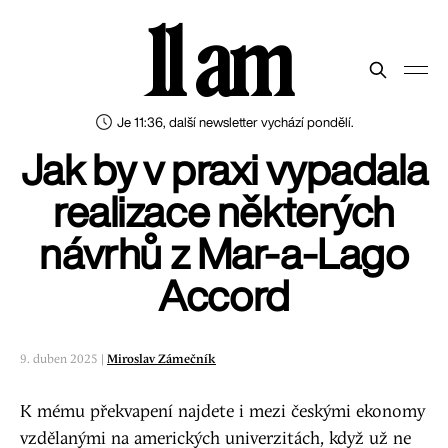
11 am
Je 11:36, další newsletter vychází pondělí.
Jak by v praxi vypadala
realizace některých
návrhů z Mar-a-Lago
Accord
9. duben 2025 |
Miroslav Zámečník
K mému překvapení najdete i mezi českými ekonomy
vzdělanými na amerických univerzitách, když už ne