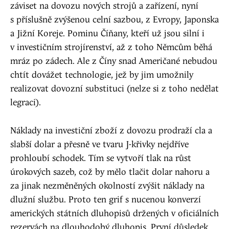
záviset na dovozu nových strojů a zařízení, nyní
s příslušně zvýšenou celní sazbou, z Evropy, Japonska
a Jižní Koreje. Pominu Číňany, kteří už jsou silní i
v investičním strojírenství, až z toho Němcům běhá
mráz po zádech. Ale z Číny snad Američané nebudou
chtít dovážet technologie, jež by jim umožnily
realizovat dovozní substituci (nelze si z toho nedělat
legraci).
Náklady na investiční zboží z dovozu prodraží cla a
slabší dolar a přesně ve tvaru J-křivky nejdříve
prohloubí schodek. Tím se vytvoří tlak na růst
úrokových sazeb, což by mělo tlačit dolar nahoru a
za jinak nezměněných okolností zvýšit náklady na
dlužní službu. Proto ten grif s nucenou konverzí
amerických státních dluhopisů držených v oficiálních
rezervách na dlouhodobý dluhopis. První důsledek