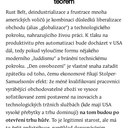
teorém
Rust Belt, deindustrializace a frustrace mnoha
amerických voličů je kombinací důsledků liberalizace
obchodu (alias „globalizace“) a technologického
pokroku, nahrazujícího živou práci. K tlaku na
produktivitu přes automatizaci bude docházet v USA
dál, tedy pokud vyloučíme formu nějakého
moderního „luddismu“ a bránění technickému
pokroku. „Den osvobození“ je vlastně snaha zařadit
zpátečku od toho, čemu ekonomové říkají Stolper-
Samuelsonův efekt: že méně kvalifikovaní pracovníci
vyrábějící obchodovatelné zboží ve vysoce
sofistikované zemi postavené na inovacích a
technologických tržních službách (kde mají USA
vysoké přebytky a trhu dominují)
na tom budou po
otevření trhu hůře
. To je legitimní starost, ale má