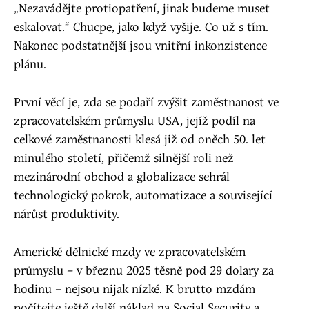
„Nezavádějte protiopatření, jinak budeme muset
eskalovat.“ Chucpe, jako když vyšije. Co už s tím.
Nakonec podstatnější jsou vnitřní inkonzistence
plánu.
První věcí je, zda se podaří zvýšit zaměstnanost ve
zpracovatelském průmyslu USA, jejíž podíl na
celkové zaměstnanosti klesá již od oněch 50. let
minulého století, přičemž silnější roli než
mezinárodní obchod a globalizace sehrál
technologický pokrok, automatizace a související
nárůst produktivity.
Americké dělnické mzdy ve zpracovatelském
průmyslu – v březnu 2025 těsně pod 29 dolary za
hodinu – nejsou nijak nízké. K brutto mzdám
počítejte ještě další náklad na Social Security a