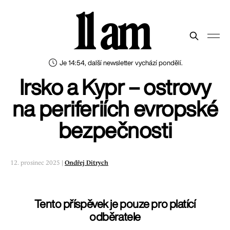
11 am
Je 14:54, další newsletter vychází pondělí.
Irsko a Kypr – ostrovy
na periferiích evropské
bezpečnosti
12. prosinec 2025 |
Ondřej Ditrych
Tento příspěvek je pouze pro platící
odběratele