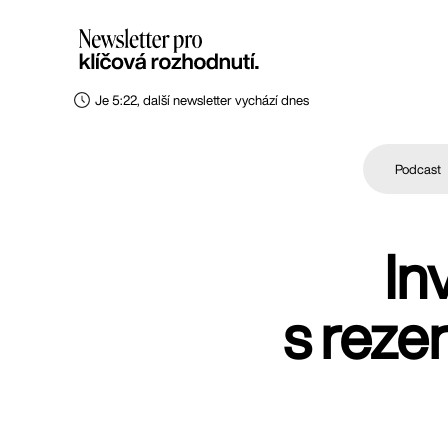
Je 5:22, další newsletter vychází dnes
Podcast
In
s reze