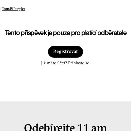
 |
Tomáš Pergler
Tento příspěvek je pouze pro platící odběratele
Registrovat
Již máte účet? Přihlaste se.
Odebírejte 11 am