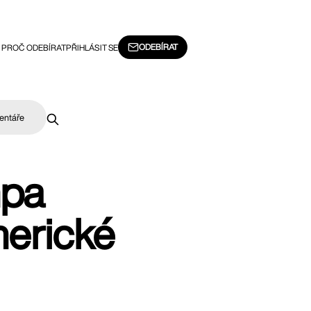
ODEBÍRAT
PROČ ODEBÍRAT
PŘIHLÁSIT SE
entáře
mpa
merické