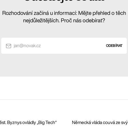
Rozhodování začíná u informací: Mějte přehled o těch
nejdůležitějších. Proč nás odebírat?
jan@novak.cz
ODEBÍRAT
ěst. Byznys ovládly „Big Tech“
Německá vláda couvá ze svých