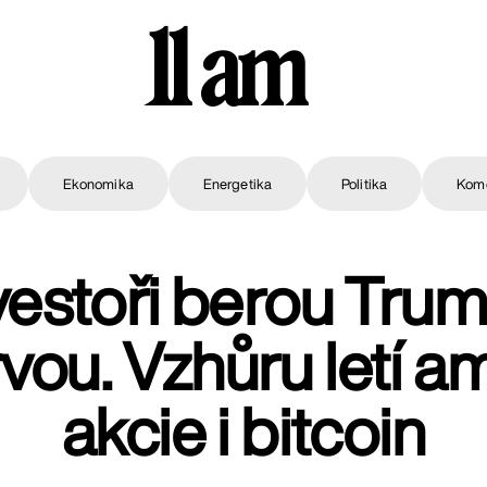
11 am
Ekonomika
Energetika
Politika
Kom
vestoři berou Tru
rvou. Vzhůru letí a
akcie i bitcoin