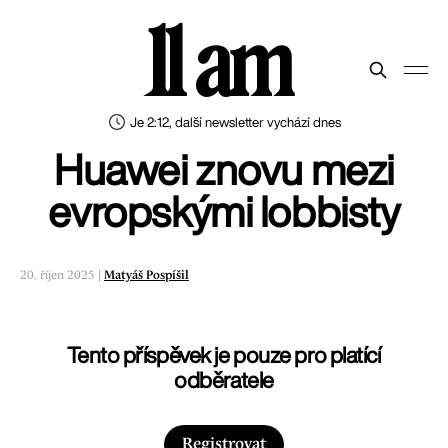
11 am
Je 2:12, další newsletter vychází dnes
Huawei znovu mezi
evropskými lobbisty
20. říjen 2025 |
Matyáš Pospíšil
Tento příspěvek je pouze pro platící
odběratele
Registrovat