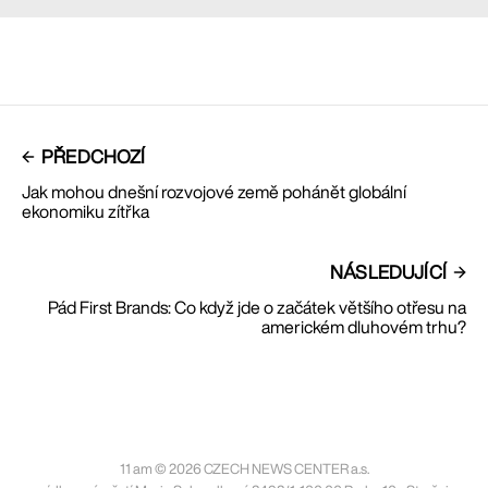
PŘEDCHOZÍ
Jak mohou dnešní rozvojové země pohánět globální
ekonomiku zítřka
NÁSLEDUJÍCÍ
Pád First Brands: Co když jde o začátek většího otřesu na
americkém dluhovém trhu?
11 am © 2026 CZECH NEWS CENTER a.s.