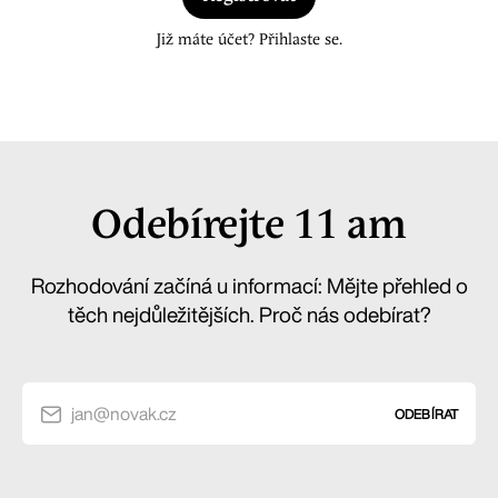
Již máte účet? Přihlaste se.
Odebírejte 11 am
Rozhodování začíná u informací: Mějte přehled o
těch nejdůležitějších. Proč nás odebírat?
jan@novak.cz
ODEBÍRAT