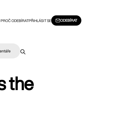
ODEBÍRAT
PROČ ODEBÍRAT
PŘIHLÁSIT SE
entáře
s the