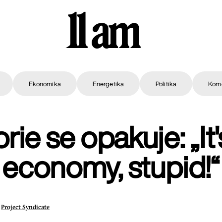
11 am
Ekonomika
Energetika
Politika
Kom
orie se opakuje: „It'
economy, stupid!“
|
Project Syndicate