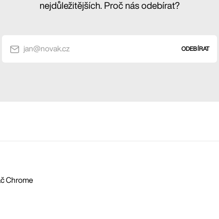
nejdůležitějších. Proč nás odebírat?
jan@novak.cz
ODEBÍRAT
vač Chrome