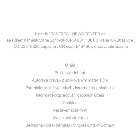
11 am © 2026 CZECH NEWS CENTER a.s.
se sídlem náměstí Marie Schmolkové 3493/1, 100 00 Praha 10 - Strašnice
IČO: 02346826, zapsána v OR, sp.zn. B 19490 a dodavatelé obsahu
O nás
Proč nás odebírat
Autorská práva k publikovaným materiálům
Podmínky pro užívání služby informační společnosti
Informace o zpracování osobních údajů
Cookies
Nastavení soukromí
Vlastnická struktura
Jednotná kontaktní místa / Single Points of Contact