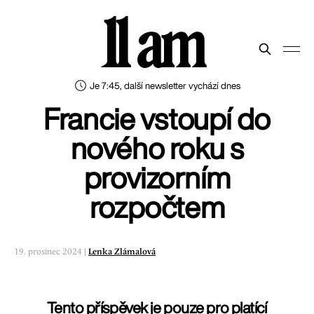
11 am
Je 7:45, další newsletter vychází dnes
Francie vstoupí do
nového roku s
provizorním
rozpočtem
19. prosinec 2024 |
Lenka Zlámalová
Tento příspěvek je pouze pro platící