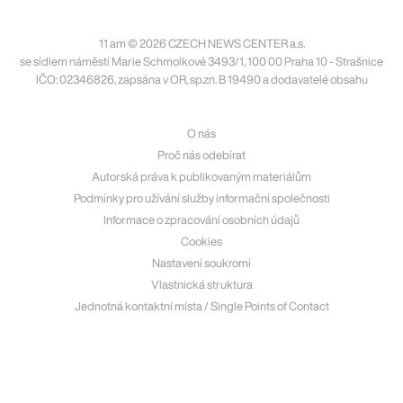
11 am © 2026 CZECH NEWS CENTER a.s.
se sídlem náměstí Marie Schmolkové 3493/1, 100 00 Praha 10 - Strašnice
IČO: 02346826, zapsána v OR, sp.zn. B 19490 a dodavatelé obsahu
O nás
Proč nás odebírat
Autorská práva k publikovaným materiálům
Podmínky pro užívání služby informační společnosti
Informace o zpracování osobních údajů
Cookies
Nastavení soukromí
Vlastnická struktura
Jednotná kontaktní místa / Single Points of Contact