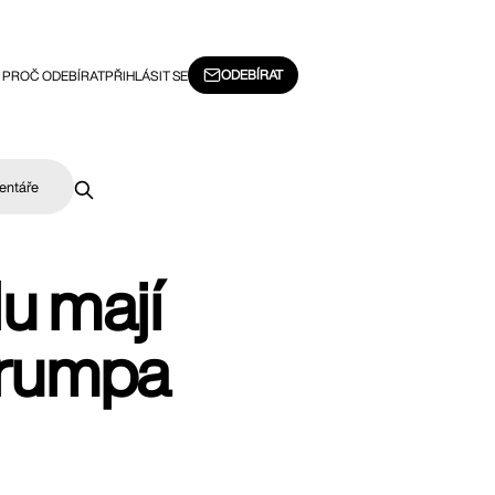
ODEBÍRAT
PROČ ODEBÍRAT
PŘIHLÁSIT SE
entáře
u mají
Trumpa