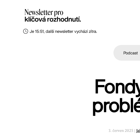
Je 15:51, další newsletter vychází zítra.
Podcast
Fondy
probl
3. červen 2025 |
J