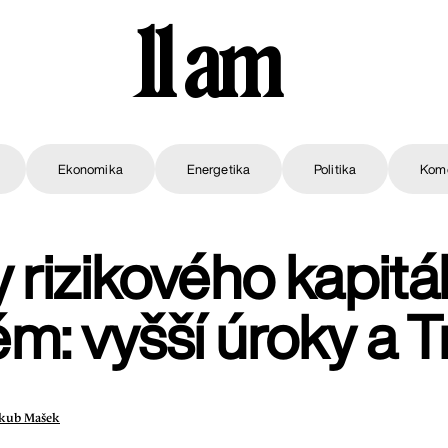
11 am
Ekonomika
Energetika
Politika
Kom
 rizikového kapitál
ém: vyšší úroky a 
akub Mašek