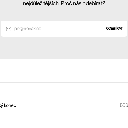
nejdůležitějších. Proč nás odebírat?
jan@novak.cz
ODEBÍRAT
ký konec
ECB 