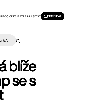
ODEBÍRAT
PROČ ODEBÍRAT
PŘIHLÁSIT SE
entáře
 blíže
p se s
t