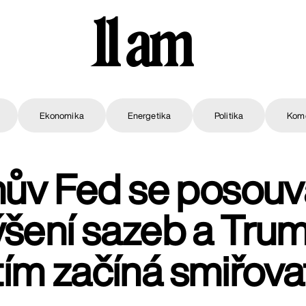
11 am
Ekonomika
Energetika
Politika
Kom
ův Fed se posouvá
ýšení sazeb a Trum
tím začíná smiřova