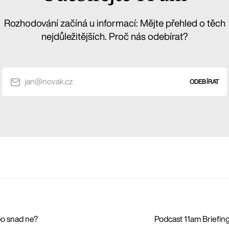
Rozhodování začíná u informací: Mějte přehled o těch
nejdůležitějších. Proč nás odebírat?
jan@novak.cz
ODEBÍRAT
bo snad ne?
Podcast 11am Briefing