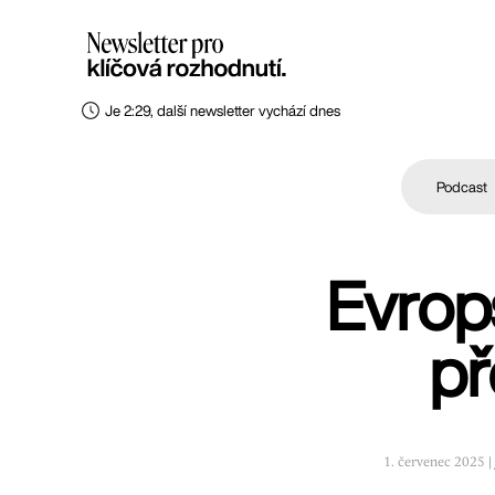
Je 2:29, další newsletter vychází dnes
Podcast
Evrops
př
1. červenec 2025 |