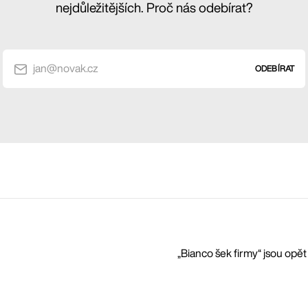
nejdůležitějších. Proč nás odebírat?
jan@novak.cz
ODEBÍRAT
„Bianco šek firmy“ jsou opě