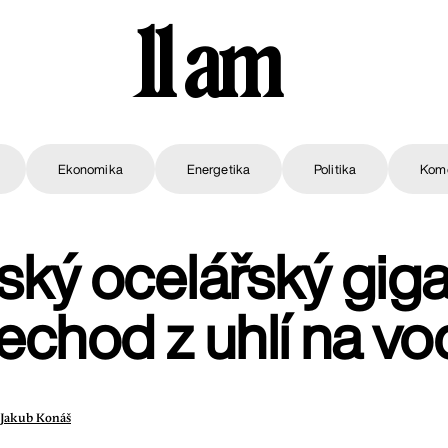
11 am
Ekonomika
Energetika
Politika
Kom
ký ocelářský giga
echod z uhlí na vo
Jakub Konáš