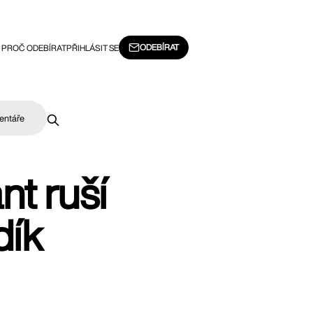
ODEBÍRAT
PROČ ODEBÍRAT
PŘIHLÁSIT SE
entáře
nt ruší
dík