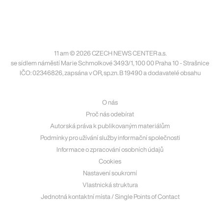
11 am © 2026 CZECH NEWS CENTER a.s.
se sídlem náměstí Marie Schmolkové 3493/1, 100 00 Praha 10 - Strašnice
IČO: 02346826, zapsána v OR, sp.zn. B 19490 a dodavatelé obsahu
O nás
Proč nás odebírat
Autorská práva k publikovaným materiálům
Podmínky pro užívání služby informační společnosti
Informace o zpracování osobních údajů
Cookies
Nastavení soukromí
Vlastnická struktura
Jednotná kontaktní místa / Single Points of Contact