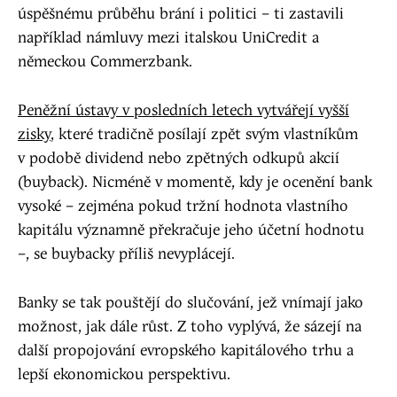
úspěšnému průběhu brání i politici – ti zastavili
například námluvy mezi italskou UniCredit a
německou Commerzbank.
Peněžní ústavy v posledních letech vytvářejí vyšší
zisky
, které tradičně posílají zpět svým vlastníkům
v podobě dividend nebo zpětných odkupů akcií
(buyback). Nicméně v momentě, kdy je ocenění bank
vysoké – zejména pokud tržní hodnota vlastního
kapitálu významně překračuje jeho účetní hodnotu
–, se buybacky příliš nevyplácejí.
Banky se tak pouštějí do slučování, jež vnímají jako
možnost, jak dále růst. Z toho vyplývá, že sázejí na
další propojování evropského kapitálového trhu a
lepší ekonomickou perspektivu.