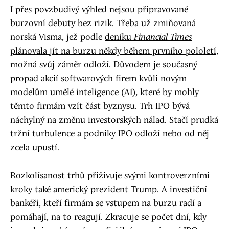
I přes povzbudivý výhled nejsou připravované
burzovní debuty bez rizik. Třeba už zmiňovaná
norská Visma, jež podle
deníku
Financial Times
plánovala jít na burzu někdy během prvního pololetí
,
možná svůj záměr odloží. Důvodem je současný
propad akcií softwarových firem kvůli novým
modelům umělé inteligence (AI), které by mohly
těmto firmám vzít část byznysu. Trh IPO bývá
náchylný na změnu investorských nálad. Stačí prudká
tržní turbulence a podniky IPO odloží nebo od něj
zcela upustí.
Rozkolísanost trhů přiživuje svými kontroverzními
kroky také americký prezident Trump. A investiční
bankéři, kteří firmám se vstupem na burzu radí a
pomáhají, na to reagují. Zkracuje se počet dní, kdy