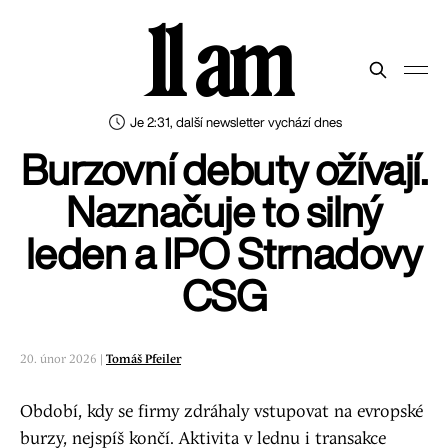
11 am
Je 2:31, další newsletter vychází dnes
Burzovní debuty ožívají.
Naznačuje to silný
leden a IPO Strnadovy
CSG
20. únor 2026 |
Tomáš Pfeiler
Období, kdy se firmy zdráhaly vstupovat na evropské
burzy, nejspíš končí. Aktivita v lednu i transakce