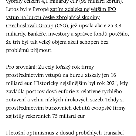
vybraly celkem 4,1 miliardy eur (99 miliard korun).
Letos byl v Evropě
zatím zdaleka největším IPO
vstup na burzu české zbrojařské skupiny
Czechoslovak Group
(CSG), jež upsala akcie za 3,8
miliardy. Bankéře, investory a správce fondů potěšilo,
že trh byl tak velký objem akcií schopen bez
problémů přijmout.
Pro srovnání: Za celý loňský rok firmy
prostřednictvím vstupů na burzu získaly jen 16
miliard eur. Historicky nejsilnějším byl rok 2021, kdy
zavládla postcovidová euforie z relativně rychlého
zotavení a velmi nízkých úrokových sazeb. Tehdy si
prostřednictvím burzovních debutů evropské firmy
zajistily rekordních 75 miliard eur.
I letošní optimismus z dosud proběhlých transakcí