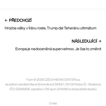
PŘEDCHOZÍ
Hrozba války v Íránu roste, Trump dal Teheránu ultimátum
NÁSLEDUJÍCÍ
Evropa je nedoceněná supervelmoc. Je čas to změnit
11 am © 2026 CZECH NEWS CENTER a.s.
se sídlem náměstí Marie Schmolkové 3493/1, 100 00 Praha 10 - Strašnice
IČO: 02346826, zapsána v OR, sp.zn. B 19490 a dodavatelé obsahu
O nás