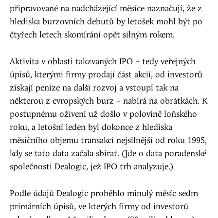
připravované na nadcházející měsíce naznačují, že z
hlediska burzovních debutů by letošek mohl být po
čtyřech letech skomírání opět silným rokem.
Aktivita v oblasti takzvaných IPO – tedy veřejných
úpisů, kterými firmy prodají část akcií, od investorů
získají peníze na další rozvoj a vstoupí tak na
některou z evropských burz – nabírá na obrátkách. K
postupnému oživení už došlo v polovině loňského
roku, a letošní leden byl dokonce z hlediska
měsíčního objemu transakcí nejsilnější od roku 1995,
kdy se tato data začala sbírat. (Jde o data poradenské
společnosti Dealogic, jež IPO trh analyzuje.)
Podle údajů Dealogic proběhlo minulý měsíc sedm
primárních úpisů, ve kterých firmy od investorů