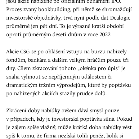
jsou akcie nabízené po oficiálním oznámení IPO.
Proces zvaný bookbuilding, při němž se shromažďují
investorské objednávky, trvá nyní podle dat Dealogic
průměrně jen pět dní. To je výrazně kratší období
oproti průměrným deseti dnům v roce 2022.
Akcie CSG se po ohlášení vstupu na burzu nabízely
fondům, bankám a dalším velkým hráčům pouze tři
dny. Cílem zkracování tohoto „okénka pro úpis“ je
snaha vyhnout se nepříjemným událostem či
dramatickým tržním výprodejům, které by poptávku
po nabízených akciích srazily prudce dolů.
Zkrácení doby nabídky ovšem dává smysl pouze
v případech, kdy je investorská poptávka silná. Pokud
je zájem spíše vlažný, může krátká doba nabídky vést
spíš k tomu, že firma nezíská tolik peněz, kolik si