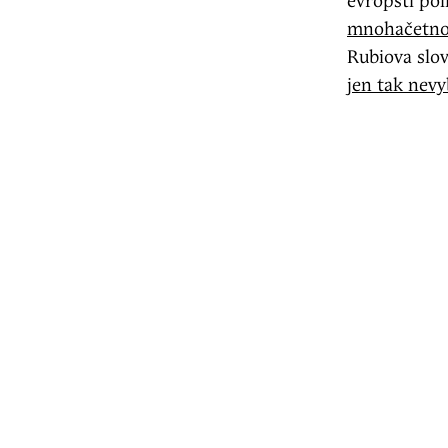
evropští pol
mnohačetnou
Rubiova slo
jen tak nevy