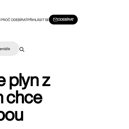
ODEBÍRAT
PROČ ODEBÍRAT
PŘIHLÁSIT SE
entáře
 plyn z
m chce
obou