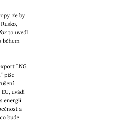
opy, že by
 Rusko,
for
to uvedl
nu během
export LNG,
“ píše
rušení
 EU, uvádí
s energií
pečnost a
 co bude