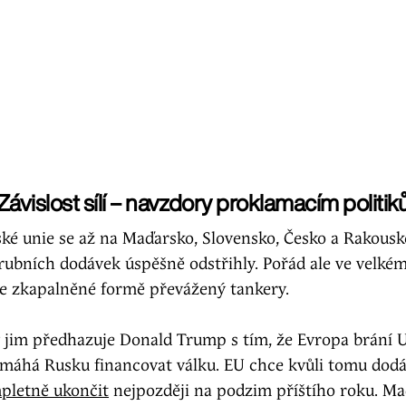
Závislost sílí – navzdory proklamacím politik
ské unie se až na Maďarsko, Slovensko, Česko a Rakousk
rubních dodávek úspěšně odstřihly. Pořád ale ve velké
ve zkapalněné formě převážený tankery.
 jim předhazuje Donald Trump s tím, že Evropa brání U
máhá Rusku financovat válku. EU chce kvůli tomu dod
pletně ukončit
nejpozději na podzim příštího roku. Ma