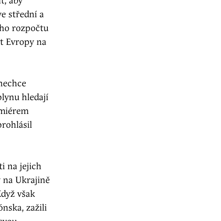
t, aby
e střední a
ho rozpočtu
st Evropy na
 nechce
lynu hledají
emiérem
rohlásil
i na jejich
 na Ukrajině
Když však
nska, zažili