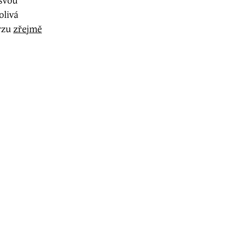
 svou
olivá
rzu
zřejmě