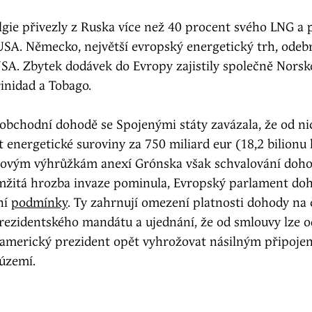
lgie přivezly z Ruska více než 40 procent svého LNG a
USA. Německo, největší evropský energetický trh, odeb
SA. Zbytek dodávek do Evropy zajistily společně Norsko
rinidad a Tobago.
 obchodní dohodě se Spojenými státy zavázala, že od n
t energetické suroviny za 750 miliard eur (18,2 bilionu 
ovým výhrůžkám anexí Grónska však schvalování dohod
mžitá hrozba invaze pominula, Evropský parlament doho
 ní
podmínky
. Ty zahrnují omezení platnosti dohody na 
ezidentského mandátu a ujednání, že od smlouvy lze o
americký prezident opět vyhrožovat násilným připoje
území.