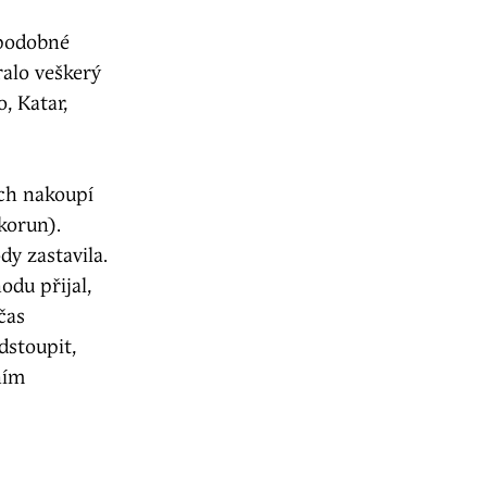
 podobné
ralo veškerý
, Katar,
ich nakoupí
korun).
y zastavila.
du přijal,
čas
dstoupit,
ním