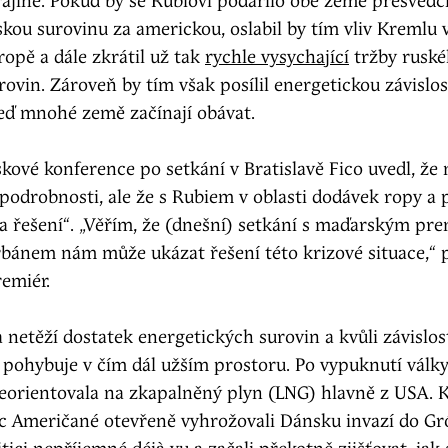
ajině. Pokud by se Rubiovi podařilo obě země přesvědči
kou surovinu za americkou, oslabil by tím vliv Kremlu v
opě a dále zkrátil už tak
rychle vysychající
tržby ruské
rovin. Zároveň by tím však posílil energetickou závislo
teď mnohé země začínají obávat.
skové konference po setkání v Bratislavě Fico uvedl, že
podrobnosti, ale že s Rubiem v oblasti dodávek ropy a p
 a řešení“. „Věřím, že (dnešní) setkání s maďarským pr
bánem nám může ukázat řešení této krizové situace,“ p
premiér.
netěží dostatek energetických surovin a kvůli závislost
 pohybuje v čím dál užším prostoru. Po vypuknutí války
řeorientovala na zkapalněný plyn (LNG) hlavně z USA. 
c Američané otevřeně vyhrožovali Dánsku invazí do Gró