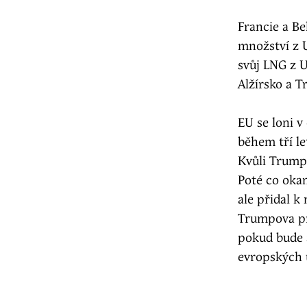
Francie a Be
množství z 
svůj LNG z U
Alžírsko a T
EU se loni v
během tří le
Kvůli Trump
Poté co oka
ale přidal k
Trumpova pr
pokud bude 
evropských 