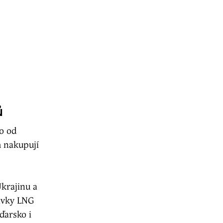
ů
o od
m nakupují
krajinu a
ávky LNG
ďarsko i