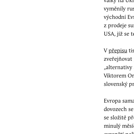
války na Ukr
vyměnily rus
východní Evr
z prodeje su
USA, jíž se 
V
přepisu
ti
zveřejňovat 
„alternativy
Viktorem Or
slovenský 
Evropa sama 
dovozech se
se složitě p
minulý měsí