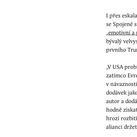
I přes eskal
se Spojené s
„
emotivní a
bývalý velv
prvního Tru
„V USA pro
zatímco Evro
v návaznost
dodávek jako
autor a dodá
hodně získa
hrozí rozbi
alianci drž