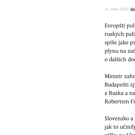
16. únor 2026 |
Ja
Evropští pol
ruských pali
spíše jako p
plynu na zač
o dalších do
Ministr zah
Budapešti zji
z Ruska a n
Robertem Fi
Slovensko a
jak to učini