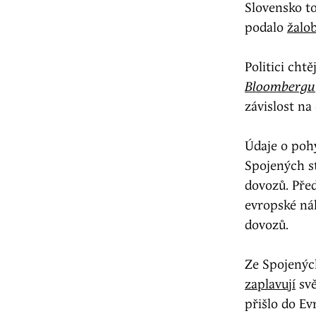
Slovensko t
podalo
žalo
Politici cht
Bloombergu
závislost n
Údaje o pohy
Spojených st
dovozů. Před
evropské ná
dovozů.
Ze Spojenýc
zaplavují
svě
přišlo do E