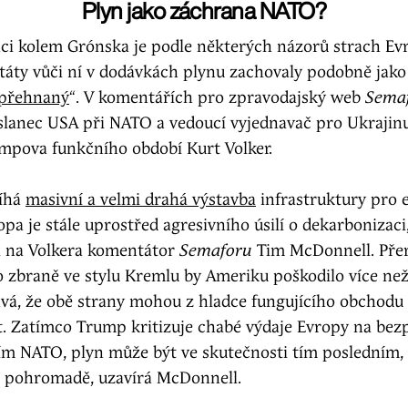
Plyn jako záchrana NATO?
aci kolem Grónska je podle některých názorů strach Evr
táty vůči ní v dodávkách plynu zachovaly podobně jako
 přehnaný
“. V komentářích pro zpravodajský web
Sema
yslanec USA při NATO a vedoucí vyjednavač pro Ukraji
mpova funkčního období Kurt Volker.
bíhá
masivní a velmi drahá výstavba
infrastruktury pro 
pa je stále uprostřed agresivního úsilí o dekarbonizaci,
i na Volkera komentátor
Semaforu
Tim McDonnell. Pře
 zbraně ve stylu Kremlu by Ameriku poškodilo více než
vá, že obě strany mohou z hladce fungujícího obchodu 
t. Zatímco Trump kritizuje chabé výdaje Evropy na bez
tím NATO, plyn může být ve skutečnosti tím posledním,
et pohromadě, uzavírá McDonnell.