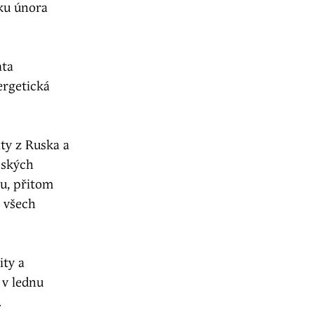
ku února
ata
ergetická
ty z Ruska a
pských
nu, přitom
u všech
ity a
 v lednu
.