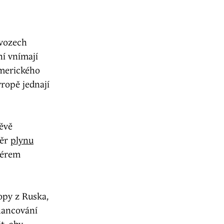
vozech
ní vnímají
amerického
ropě jednají
ěvě
běr
plynu
iérem
opy z Ruska,
inancování