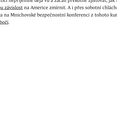
itici nepříjemné déjà vu a začali překotně zjišťovat, jak
 závislost
na Americe zmírnit. A i přes sobotní chlách
va na Mnichovské bezpečnostní konferenci z tohoto ku
bočí
.