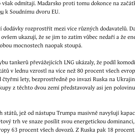
o však odmítají. Maďarsko proti tomu dokonce na začát
bu
k Soudnímu dvoru EU.
ějí dodávky rozprostřít mezi více různých dodavatelů. D
ovšem ukazují, že se jim to zatím vůbec nedaří a že en
a obou mocnostech naopak stoupá.
bu tankerů převážejících LNG ukázaly, že podíl komodi
átů v lednu vzrostl na více než 80 procent všech evro
 čtyřmi lety, bezprostředně po invazi Ruska na Ukraji
kupy z těchto dvou zemí představovaly asi jen polovin
h států, jež od nástupu Trumpa masivně navyšují kapac
tový trh ve snaze posílit svou energetickou dominanci,
vropy 63 procent všech dovozů. Z Ruska pak 18 procent