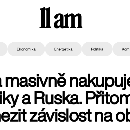
11 am
Ekonomika
Energetika
Politika
Kom
 masivně nakupuje
ky a Ruska. Přito
zit závislost na 