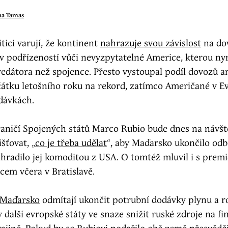
na Tamas
itici varují, že kontinent
nahrazuje svou závislost
na do
v podřízeností vůči nevyzpytatelné Americe, kterou ny
redátora než spojence. Přesto vystoupal podíl dovozů 
átku letošního roku na rekord, zatímco Američané v Ev
dávkách.
raničí Spojených států Marco Rubio bude dnes na návšt
šťovat, „
co je třeba udělat
“, aby Maďarsko ukončilo od
ahradilo jej komoditou z USA. O tomtéž mluvil i s prem
cem včera v Bratislavě.
Maďarsko
odmítají ukončit potrubní dodávky plynu a r
ly další evropské státy ve snaze snížit ruské zdroje na f