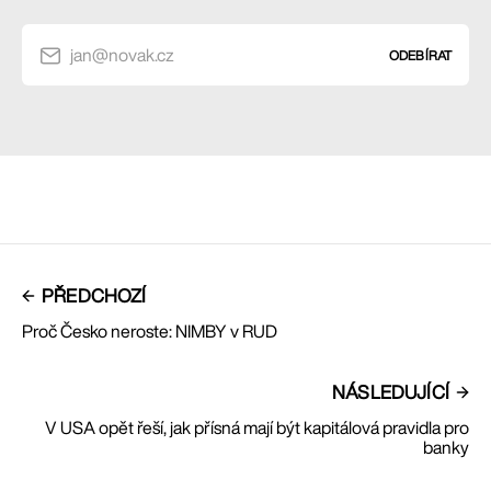
jan@novak.cz
ODEBÍRAT
PŘEDCHOZÍ
Proč Česko neroste: NIMBY v RUD
NÁSLEDUJÍCÍ
V USA opět řeší, jak přísná mají být kapitálová pravidla pro
banky