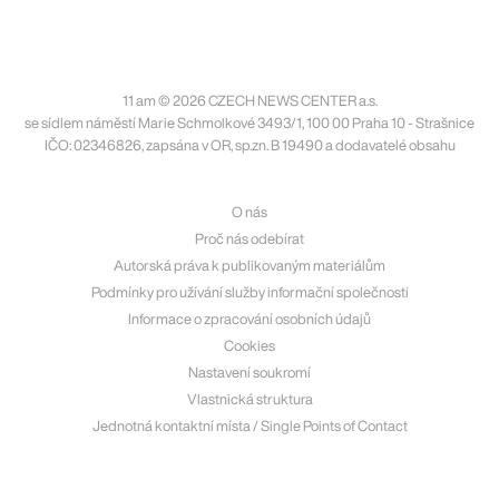
11 am © 2026 CZECH NEWS CENTER a.s.
se sídlem náměstí Marie Schmolkové 3493/1, 100 00 Praha 10 - Strašnice
IČO: 02346826, zapsána v OR, sp.zn. B 19490 a dodavatelé obsahu
O nás
Proč nás odebírat
Autorská práva k publikovaným materiálům
Podmínky pro užívání služby informační společnosti
Informace o zpracování osobních údajů
Cookies
Nastavení soukromí
Vlastnická struktura
Jednotná kontaktní místa / Single Points of Contact