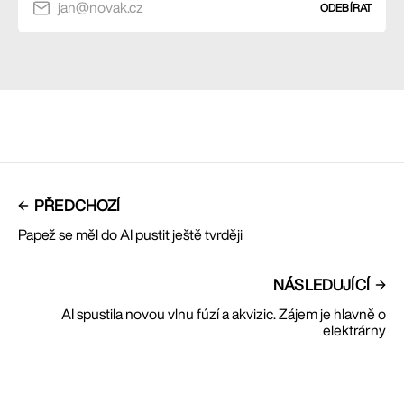
jan@novak.cz
ODEBÍRAT
PŘEDCHOZÍ
Papež se měl do AI pustit ještě tvrději
NÁSLEDUJÍCÍ
AI spustila novou vlnu fúzí a akvizic. Zájem je hlavně o
elektrárny