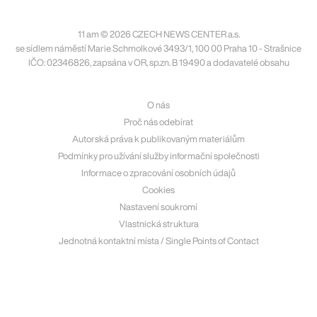
11 am © 2026 CZECH NEWS CENTER a.s.
se sídlem náměstí Marie Schmolkové 3493/1, 100 00 Praha 10 - Strašnice
IČO: 02346826, zapsána v OR, sp.zn. B 19490 a dodavatelé obsahu
O nás
Proč nás odebírat
Autorská práva k publikovaným materiálům
Podmínky pro užívání služby informační společnosti
Informace o zpracování osobních údajů
Cookies
Nastavení soukromí
Vlastnická struktura
Jednotná kontaktní místa / Single Points of Contact