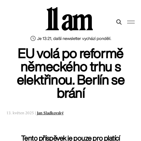
11 am
Je 13:21, další newsletter vychází pondělí.
EU volá po reformě
německého trhu s
elektřinou. Berlín se
brání
13. květen 2025 |
Jan Sladkovský
Tento příspěvek je pouze pro platící