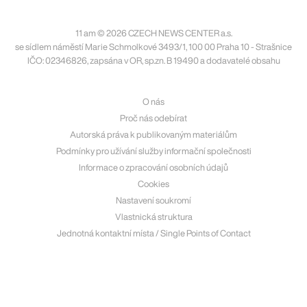
11 am © 2026 CZECH NEWS CENTER a.s.
se sídlem náměstí Marie Schmolkové 3493/1, 100 00 Praha 10 - Strašnice
IČO: 02346826, zapsána v OR, sp.zn. B 19490 a dodavatelé obsahu
O nás
Proč nás odebírat
Autorská práva k publikovaným materiálům
Podmínky pro užívání služby informační společnosti
Informace o zpracování osobních údajů
Cookies
Nastavení soukromí
Vlastnická struktura
Jednotná kontaktní místa / Single Points of Contact