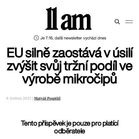
11 am
Je 7:16, další newsletter vychází dnes
EU silně zaostává v úsilí
zvýšit svůj tržní podíl ve
výrobě mikročipů
9. květen 2025 |
Matyáš Pospíšil
Tento příspěvek je pouze pro platící
odběratele