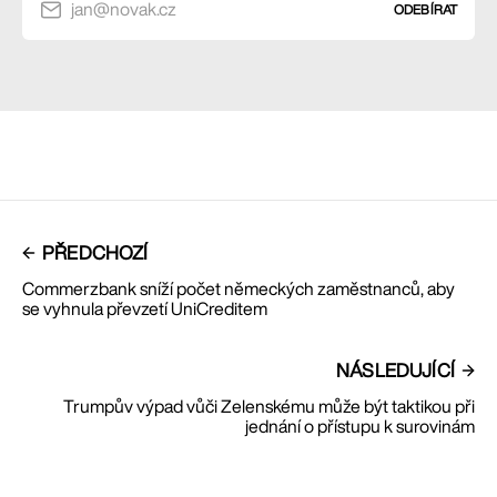
jan@novak.cz
ODEBÍRAT
PŘEDCHOZÍ
Commerzbank sníží počet německých zaměstnanců, aby
se vyhnula převzetí UniCreditem
NÁSLEDUJÍCÍ
Trumpův výpad vůči Zelenskému může být taktikou při
jednání o přístupu k surovinám