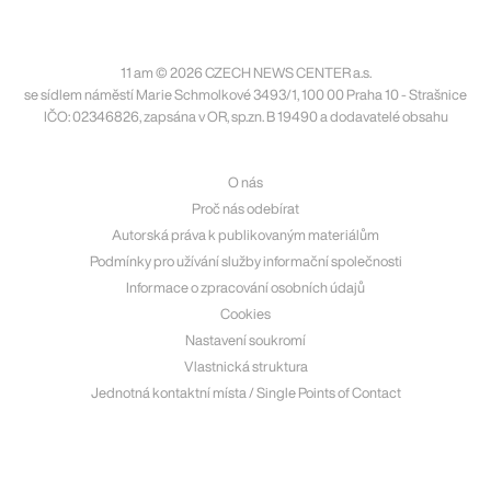
11 am © 2026 CZECH NEWS CENTER a.s.
se sídlem náměstí Marie Schmolkové 3493/1, 100 00 Praha 10 - Strašnice
IČO: 02346826, zapsána v OR, sp.zn. B 19490 a dodavatelé obsahu
O nás
Proč nás odebírat
Autorská práva k publikovaným materiálům
Podmínky pro užívání služby informační společnosti
Informace o zpracování osobních údajů
Cookies
Nastavení soukromí
Vlastnická struktura
Jednotná kontaktní místa / Single Points of Contact