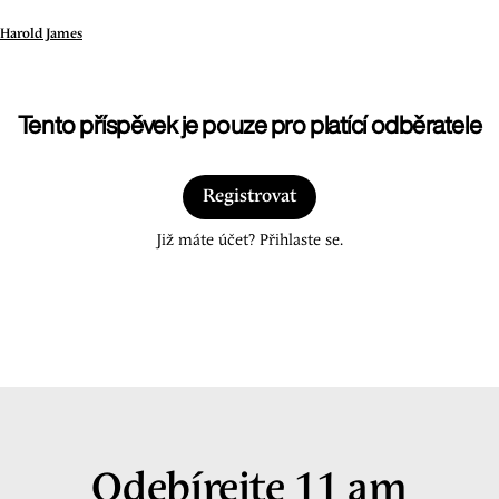
Harold James
Tento příspěvek je pouze pro platící odběratele
Registrovat
Již máte účet? Přihlaste se.
Odebírejte 11 am