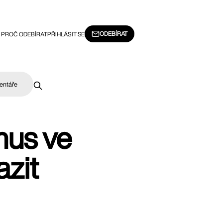
ODEBÍRAT
PROČ ODEBÍRAT
PŘIHLÁSIT SE
entáře
mus ve
zit