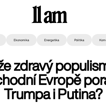
11 am
Ekonomika
Energetika
Politika
Kom
e zdravý populis
chodní Evropě pora
Trumpa i Putina?