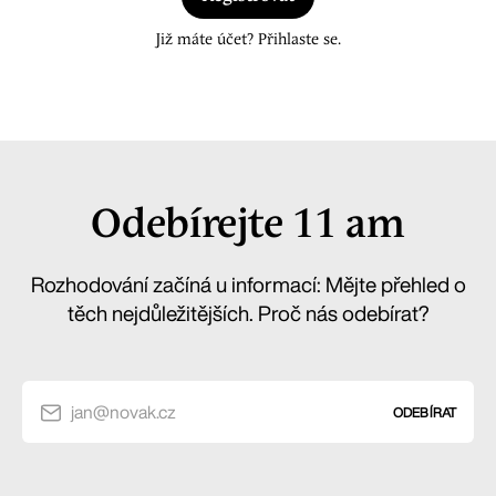
Již máte účet? Přihlaste se.
Odebírejte 11 am
Rozhodování začíná u informací: Mějte přehled o
těch nejdůležitějších. Proč nás odebírat?
jan@novak.cz
ODEBÍRAT