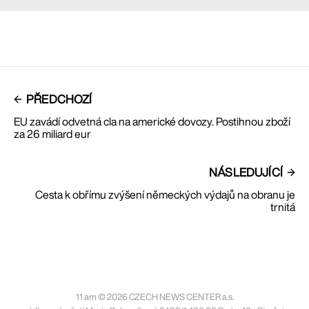
PŘEDCHOZÍ
EU zavádí odvetná cla na americké dovozy. Postihnou zboží
za 26 miliard eur
NÁSLEDUJÍCÍ
Cesta k obřímu zvýšení německých výdajů na obranu je
trnitá
11 am © 2026 CZECH NEWS CENTER a.s.