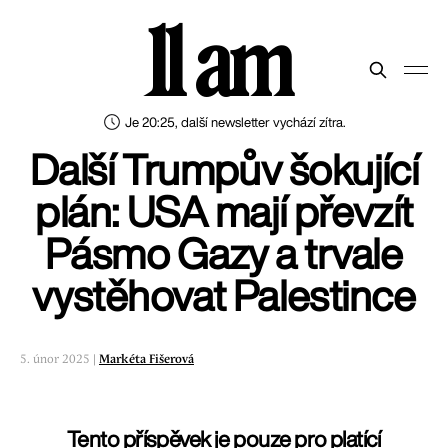
11 am
Je 20:25, další newsletter vychází zítra.
Další Trumpův šokující
plán: USA mají převzít
Pásmo Gazy a trvale
vystěhovat Palestince
5. únor 2025 |
Markéta Fišerová
Tento příspěvek je pouze pro platící