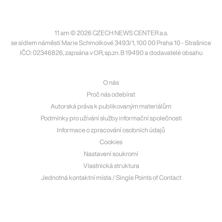
11 am © 2026 CZECH NEWS CENTER a.s.
se sídlem náměstí Marie Schmolkové 3493/1, 100 00 Praha 10 - Strašnice
IČO: 02346826, zapsána v OR, sp.zn. B 19490 a dodavatelé obsahu
O nás
Proč nás odebírat
Autorská práva k publikovaným materiálům
Podmínky pro užívání služby informační společnosti
Informace o zpracování osobních údajů
Cookies
Nastavení soukromí
Vlastnická struktura
Jednotná kontaktní místa / Single Points of Contact