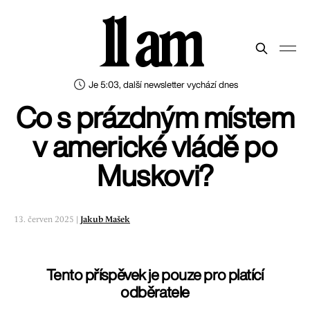
11 am
Je 5:03, další newsletter vychází dnes
Co s prázdným místem
v americké vládě po
Muskovi?
13. červen 2025 |
Jakub Mašek
Tento příspěvek je pouze pro platící
odběratele