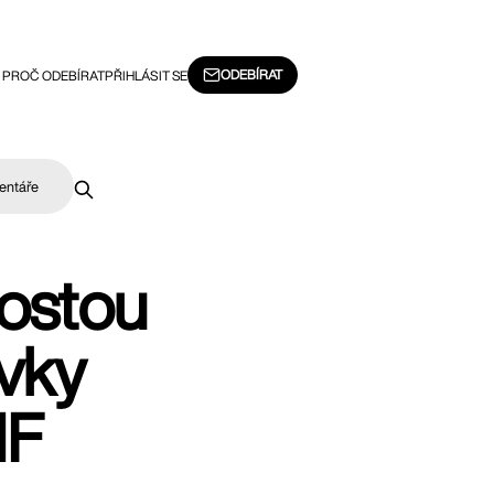
ODEBÍRAT
PROČ ODEBÍRAT
PŘIHLÁSIT SE
entáře
rostou
vky
dF