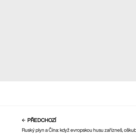
PŘEDCHOZÍ
Ruský plyn a Čína: když evropskou husu zařízneš, oškub