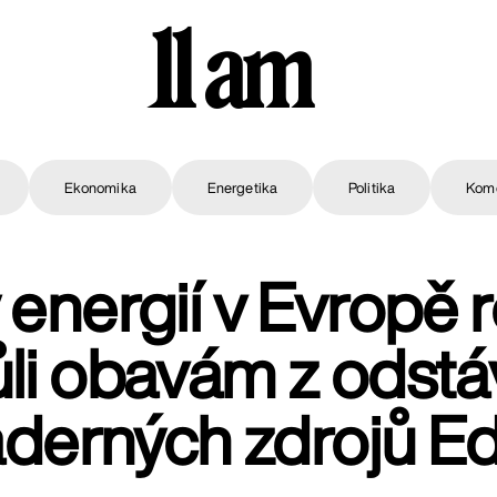
11 am
Ekonomika
Energetika
Politika
Kom
energií v Evropě 
ůli obavám z odstá
aderných zdrojů E