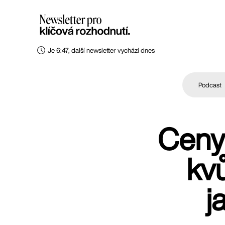
Je 6:47, další newsletter vychází dnes
Podcast
Ceny 
kv
j