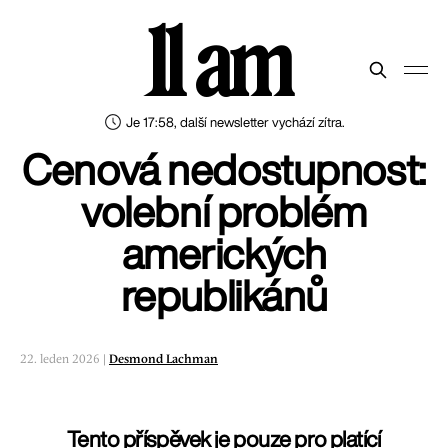
11 am
Je 17:58, další newsletter vychází zítra.
Cenová nedostupnost:
volební problém
amerických
republikánů
22. leden 2026 |
Desmond Lachman
Tento příspěvek je pouze pro platící