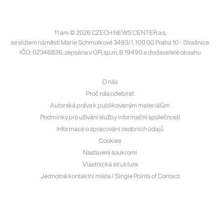
11 am © 2026 CZECH NEWS CENTER a.s.
se sídlem náměstí Marie Schmolkové 3493/1, 100 00 Praha 10 - Strašnice
IČO: 02346826, zapsána v OR, sp.zn. B 19490 a dodavatelé obsahu
O nás
Proč nás odebírat
Autorská práva k publikovaným materiálům
Podmínky pro užívání služby informační společnosti
Informace o zpracování osobních údajů
Cookies
Nastavení soukromí
Vlastnická struktura
Jednotná kontaktní místa / Single Points of Contact