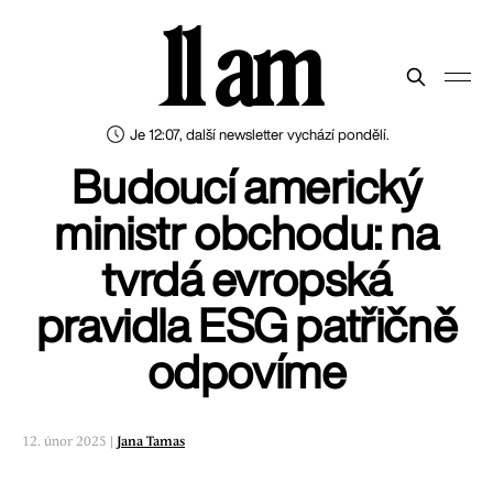
11 am
Je 12:07, další newsletter vychází pondělí.
Budoucí americký
ministr obchodu: na
tvrdá evropská
pravidla ESG patřičně
odpovíme
12. únor 2025 |
Jana Tamas