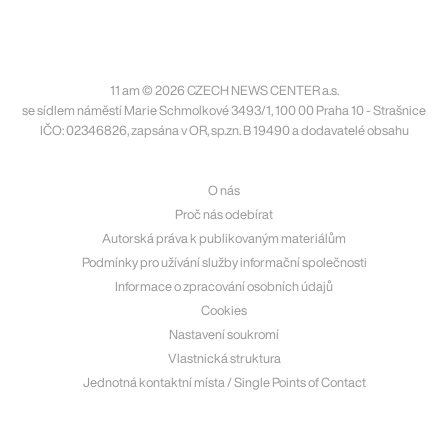
11 am © 2026 CZECH NEWS CENTER a.s.
se sídlem náměstí Marie Schmolkové 3493/1, 100 00 Praha 10 - Strašnice
IČO: 02346826, zapsána v OR, sp.zn. B 19490 a dodavatelé obsahu
O nás
Proč nás odebírat
Autorská práva k publikovaným materiálům
Podmínky pro užívání služby informační společnosti
Informace o zpracování osobních údajů
Cookies
Nastavení soukromí
Vlastnická struktura
Jednotná kontaktní místa / Single Points of Contact