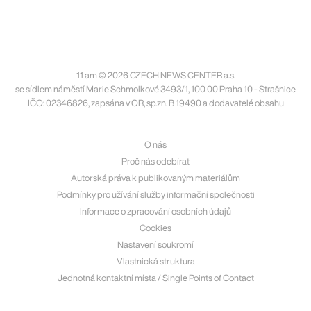
11 am © 2026 CZECH NEWS CENTER a.s.
se sídlem náměstí Marie Schmolkové 3493/1, 100 00 Praha 10 - Strašnice
IČO: 02346826, zapsána v OR, sp.zn. B 19490 a dodavatelé obsahu
O nás
Proč nás odebírat
Autorská práva k publikovaným materiálům
Podmínky pro užívání služby informační společnosti
Informace o zpracování osobních údajů
Cookies
Nastavení soukromí
Vlastnická struktura
Jednotná kontaktní místa / Single Points of Contact