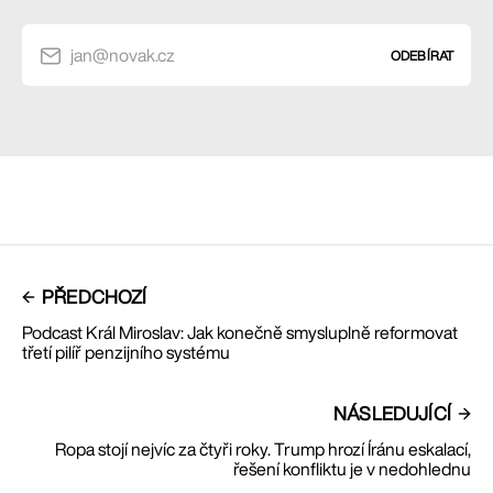
jan@novak.cz
ODEBÍRAT
PŘEDCHOZÍ
Podcast Král Miroslav: Jak konečně smysluplně reformovat
třetí pilíř penzijního systému
NÁSLEDUJÍCÍ
Ropa stojí nejvíc za čtyři roky. Trump hrozí Íránu eskalací,
řešení konfliktu je v nedohlednu