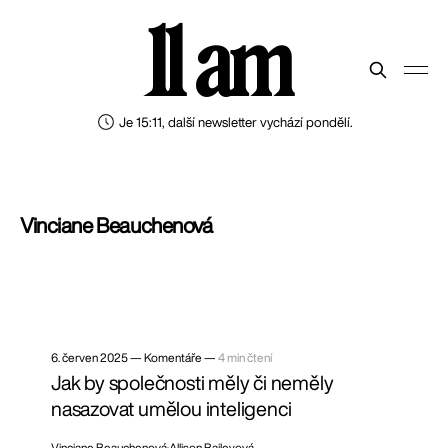
11 am
Je 15:11, další newsletter vychází pondělí.
Vinciane Beauchenová
6. červen 2025
—
Komentáře —
4 min čtení
Jak by společnosti měly či neměly
nasazovat umělou inteligenci
Vinciane Beauchenová
Allison Baileyová