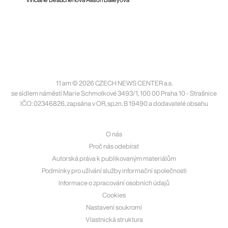
11 am © 2026 CZECH NEWS CENTER a.s.
se sídlem náměstí Marie Schmolkové 3493/1, 100 00 Praha 10 - Strašnice
IČO: 02346826, zapsána v OR, sp.zn. B 19490 a dodavatelé obsahu
O nás
Proč nás odebírat
Autorská práva k publikovaným materiálům
Podmínky pro užívání služby informační společnosti
Informace o zpracování osobních údajů
Cookies
Nastavení soukromí
Vlastnická struktura