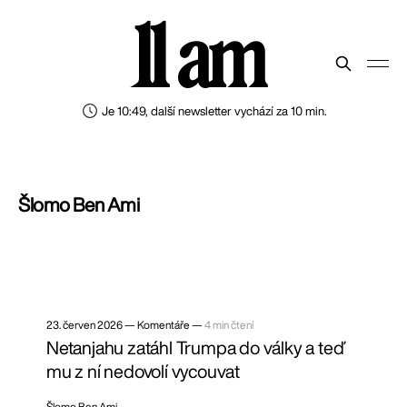
11 am
Je 10:49, další newsletter vychází za 10 min.
Šlomo Ben Ami
23. červen 2026
—
Komentáře —
4 min čtení
Netanjahu zatáhl Trumpa do války a teď
mu z ní nedovolí vycouvat
Šlomo Ben Ami