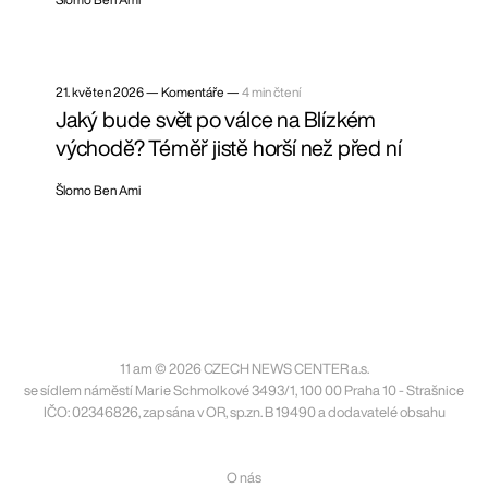
21. květen 2026
—
Komentáře —
4 min čtení
Jaký bude svět po válce na Blízkém
východě? Téměř jistě horší než před ní
Šlomo Ben Ami
11 am © 2026 CZECH NEWS CENTER a.s.
se sídlem náměstí Marie Schmolkové 3493/1, 100 00 Praha 10 - Strašnice
IČO: 02346826, zapsána v OR, sp.zn. B 19490 a dodavatelé obsahu
O nás